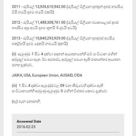
2011 - රුපියල් 13,926,610,942.00 (රුපියල් මිලියන දහතුන් දහස් නමසිය
විසි හයයි දශම හයයි එකයි)
2012 - රුපියල් 11,488,308,761.00 (රුපියල් මිලියන එකොළොස් දහස්
හාරසිය අසූ අටයි දශම තුනයි බිංදුවයි අටයි)
2013 - රුපියල් 10,840,293,929.00 (රුපියල් මිලියන දහදහස් අටසිය
හතළිහයි දශම දෙකයි නමයයි තුනයි)
(ii) ඇමුණුම 1 සිට 4 දක්වා සඳහන් ආයතනයන්හි මව් සංවිධාන මඟින්
අරමුදල් සපයා ඇත. ඊට අමතරව, අරමුදල් සපයා ඇති ජාත්‍යන්තර ආයතන
පහත දැක්වේ.
JAIKA, USA, European Union, AUSAID, CIDA
(iii) 1 සිට 4 දක්වා ඇමුණුම්වල 09 වන තීරුවෙහි දක්වා ඇති
සංවිධානයන්හි අරමුණු ඇමුණුම 5 මඟින් විස්තර කොට දැක්වේ.
(ඈ) පැන නොනඟී.
Answered Date
2016-02-25