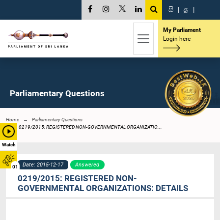
සි
|
த
|
My Parliament
Login here
Parliamentary Questions
Home
Parliamentary Questions
0219/2015: REGISTERED NON-GOVERNMENTAL ORGANIZATIO...
Watch
Date: 2015-12-17
Answered
01
0219/2015: REGISTERED NON-
GOVERNMENTAL ORGANIZATIONS: DETAILS