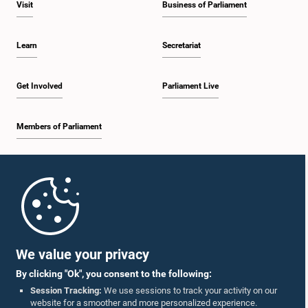
Visit
Business of Parliament
Learn
Secretariat
Get Involved
Parliament Live
Members of Parliament
Home
Parliament Mobile App
We value your privacy
By clicking "Ok", you consent to the following:
Session Tracking:
We use sessions to track your activity on our
website for a smoother and more personalized experience.
Follow Us On :