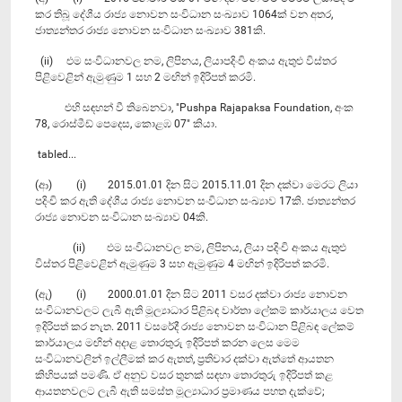
කර තිබූ දේශීය රාජ්‍ය නොවන සංවිධාන සංඛ්‍යාව 1064ක් වන අතර,
ජාත්‍යන්තර රාජ්‍ය නොවන සංවිධාන සංඛ්‍යාව 381කි.
(ii) එම සංවිධානවල නම, ලිපිනය, ලියාපදිංචි අංකය ඇතුළු විස්තර
පිළිවෙළින් ඇමුණුම 1 සහ 2 මඟින් ඉදිරිපත් කරමි.
එහි සඳහන් වී තිබෙනවා, "Pushpa Rajapaksa Foundation, අංක
78, රොස්මීඩ් පෙදෙස, කොළඹ 07" කියා.
tabled...
(ආ) (i) 2015.01.01 දින සිට 2015.11.01 දින දක්වා මෙරට ලියා
පදිංචි කර ඇති දේශීය රාජ්‍ය නොවන සංවිධාන සංඛ්‍යාව 17කි. ජාත්‍යන්තර
රාජ්‍ය නොවන සංවිධාන සංඛ්‍යාව 04කි.
(ii) එම සංවිධානවල නම, ලිපිනය, ලියා පදිංචි අංකය ඇතුළු
විස්තර පිළිවෙළින් ඇමුණුම 3 සහ ඇමුණුම 4 මඟින් ඉදිරිපත් කරමි.
(ඇ) (i) 2000.01.01 දින සිට 2011 වසර දක්වා රාජ්‍ය නොවන
සංවිධානවලට ලැබී ඇති මූල්‍යාධාර පිළිබඳ වාර්තා ලේකම් කාර්යාලය වෙත
ඉදිරිපත් කර නැත. 2011 වසරේදී රාජ්‍ය නොවන සංවිධාන පිළිබඳ ලේකම්
කාර්යාලය මඟින් අදාළ තොරතුරු ඉදිරිපත් කරන ලෙස මෙම
සංවිධානවලින් ඉල්ලීමක් කර ඇතත්, ප්‍රතිචාර දක්වා ඇත්තේ ආයතන
කිහිපයක් පමණි. ඒ අනුව වසර තුනක් සඳහා තොරතුරු ඉදිරිපත් කළ
ආයතනවලට ලැබී ඇති සමස්ත මූල්‍යාධාර ප්‍රමාණය පහත දැක්වේ;