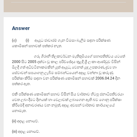
Answer
(අ) (i) ආයුධ ජාවාරම් ගැන විමසා බැලීම සඳහා පරීක්ෂණ
කොමිෂන් සභාවක් පත්කර නැත.
ගරු ශිරානි තිලකවර්ධන මැතිතුමියගේ සභාපතිත්වය යටතේ
2000 සිට 2005 දක්වා වූ කාල පරිච්ඡේදය තුළදී ශ්‍රී ලංකා ආණ්ඩුව විසින්
මිලදී ගත් අධිවටිනාකමකින් යුත් ආයුධ, වෙනත් යුද උපකරණ, ද්‍රව්‍ය හා
සේවාවන් සපයාගනු ලැබීම සම්බන්ධයෙන් අදාළ වන්නා වූ කරුණු
පරීක්ෂා කිරීම සඳහා වන පරීක්ෂණ කොමිෂන් සභාවක් 2006.04.24 දින
පත්කර ඇත.
එකී පරීක්ෂණ කොමිෂන් සභාව විසින් සිය වාර්තාව හිටපු ජනාධිපතිවරයා
වෙත ලබා දීමට දිනයක් හා වෙලාවක් ලබාගෙන ඇති බව ගොනු පරීක්ෂා
කිරීමේදී අනාවරණය වන නමුත්, අදාළ අවසන් වාර්තාව කාර්යාලයේ
නොමැත.
(ii) අදාළ නොවේ.
(iii) අදාළ නොවේ.