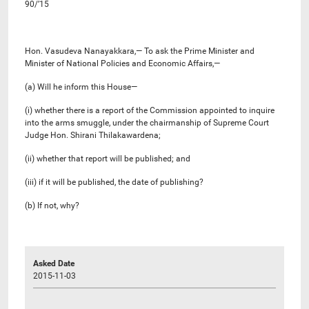
90/’15
Hon. Vasudeva Nanayakkara,— To ask the Prime Minister and
Minister of National Policies and Economic Affairs,—
(a) Will he inform this House—
(i) whether there is a report of the Commission appointed to inquire
into the arms smuggle, under the chairmanship of Supreme Court
Judge Hon. Shirani Thilakawardena;
(ii) whether that report will be published; and
(iii) if it will be published, the date of publishing?
(b) If not, why?
Asked Date
2015-11-03