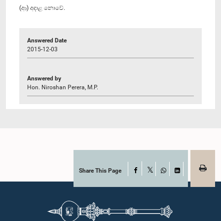
(ආ) අදාළ නොවේ.
Answered Date
2015-12-03
Answered by
Hon. Niroshan Perera, M.P.
Share This Page
Facebook
X
WhatsApp
LinkedIn