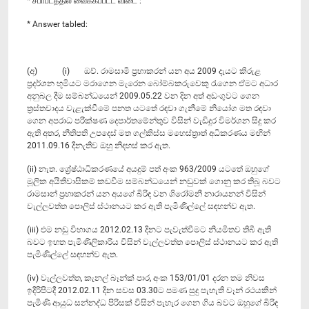
* சபாபீடத்தில் வைக்கப்பட்ட விடை :
* Answer tabled:
(අ) (i) ඔව්. රාමසාමි ප්‍රභාකරන් යන අය 2009 දැයට කිරුළ
ප්‍රදර්ශන භූමියට මරාගෙන මැරෙන බෝම්බකරුවෙකු රැගෙන ඒමට අධාර
අනුබල දීම සම්බන්ධයෙන් 2009.05.22 වන දින අත් අඩංගුවට ගෙන
ත්‍රස්තවාදය වැළැක්වීමේ පනත යටතේ රඳවා ගැනීමේ නියෝග මත රඳවා
ගෙන අපරාධ පරීක්ෂණ දෙපාර්තමේන්තුව විසින් වැඩිදුර විමර්ශන සිදු කර
ඇති අතර, නීතිපති උපදෙස් මත ගල්කිස්ස මහෙස්ත්‍රාත් අධිකරණය මඟින්
2011.09.16 දිනැතිව ඔහු නිදහස් කර ඇත.
(ii) නැත. ශ්‍රේෂ්ඨාධිකරණයේ අයදුම් පත් අංක 963/2009 යටතේ ඔහුගේ
මූලික අයිතිවාසිකම් කඩවීම සම්බන්ධයෙන් නඩුවක් ගොනු කර තිබූ බවට
රාමසාන් ප්‍රභාකරන් යන අයගේ බිරිඳ වන ශිරෝමනී නාරායනන් විසින්
වැල්ලවත්ත පොලිස් ස්ථානයට කර ඇති පැමිණිල්ලේ සඳහන්ව ඇත.
(iii) එම නඩු විභාගය 2012.02.13 දිනට පැවැත්වීමට නියමිතව තිබී ඇති
බවට ඉහත පැමිණිලිකාරිය විසින් වැල්ලවත්ත පොලිස් ස්ථානයට කර ඇති
පැමිණිල්ලේ සඳහන්ව ඇත.
(iv) වැල්ලවත්ත, කැනල් බෑන්ක් පාර, අංක 153/01/01 දරන තම නිවස
ඉදිරිපිටදී 2012.02.11 දින සවස 03.30ට පමණ සුදු පැහැති වෑන් රථයකින්
පැමිණි ආයුධ සන්නද්ධ පිරිසක් විසින් පැහැර ගෙන ගිය බවට ඔහුගේ බිරිඳ