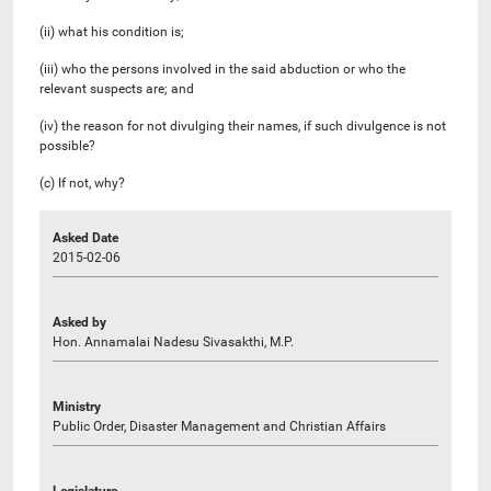
(ii) what his condition is;
(iii) who the persons involved in the said abduction or who the
relevant suspects are; and
(iv) the reason for not divulging their names, if such divulgence is not
possible?
(c) If not, why?
Asked Date
2015-02-06
Asked by
Hon. Annamalai Nadesu Sivasakthi, M.P.
Ministry
Public Order, Disaster Management and Christian Affairs
Legislature