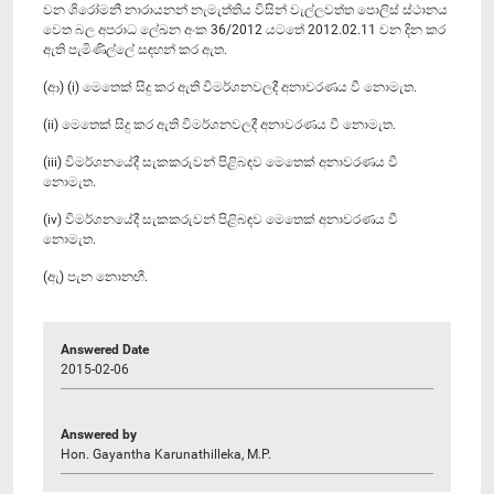
වන ශිරෝමනී නාරායනන් නැමැත්තිය විසින් වැල්ලවත්ත පොලිස් ස්ථානය
වෙත බල අපරාධ ලේඛන අංක 36/2012 යටතේ 2012.02.11 වන දින කර
ඇති පැමිණිල්ලේ සඳහන් කර ඇත.
(ආ) (i) මෙතෙක් සිදු කර ඇති විමර්ශනවලදී අනාවරණය වී නොමැත.
(ii) මෙතෙක් සිදු කර ඇති විමර්ශනවලදී අනාවරණය වී නොමැත.
(iii) විමර්ශනයේදී සැකකරුවන් පිළිබඳව මෙතෙක් අනාවරණය වී
නොමැත.
(iv) විමර්ශනයේදී සැකකරුවන් පිළිබඳව මෙතෙක් අනාවරණය වී
නොමැත.
(ඇ) පැන නොනඟී.
Answered Date
2015-02-06
Answered by
Hon. Gayantha Karunathilleka, M.P.