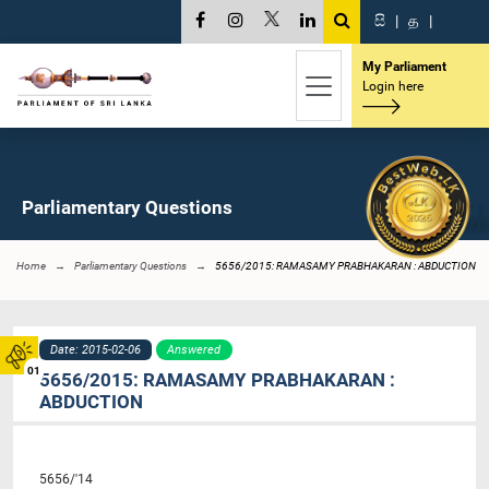
සි
|
த
|
My Parliament
Login here
Parliamentary Questions
Home
Parliamentary Questions
5656/2015: RAMASAMY PRABHAKARAN : ABDUCTION
Date: 2015-02-06
Answered
01
5656/2015: RAMASAMY PRABHAKARAN :
ABDUCTION
5656/'14