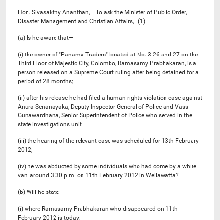
Hon. Sivasakthy Ananthan,— To ask the Minister of Public Order,
Disaster Management and Christian Affairs,—(1)
(a) Is he aware that—
(i) the owner of "Panama Traders" located at No. 3-26 and 27 on the
Third Floor of Majestic City, Colombo, Ramasamy Prabhakaran, is a
person released on a Supreme Court ruling after being detained for a
period of 28 months;
(ii) after his release he had filed a human rights violation case against
Anura Senanayaka, Deputy Inspector General of Police and Vass
Gunawardhana, Senior Superintendent of Police who served in the
state investigations unit;
(iii) the hearing of the relevant case was scheduled for 13th February
2012;
(iv) he was abducted by some individuals who had come by a white
van, around 3.30 p.m. on 11th February 2012 in Wellawatta?
(b) Will he state —
(i) where Ramasamy Prabhakaran who disappeared on 11th
February 2012 is today;