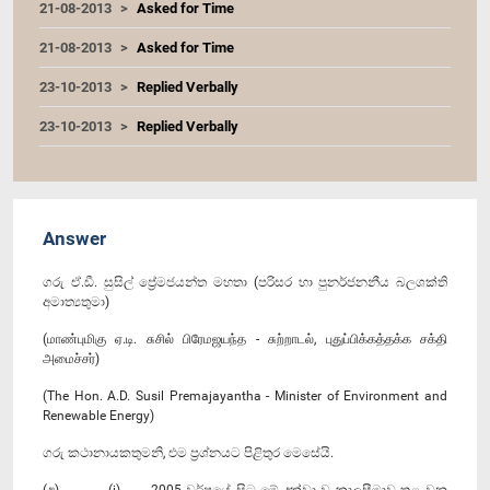
21-08-2013
Asked for Time
21-08-2013
Asked for Time
23-10-2013
Replied Verbally
23-10-2013
Replied Verbally
Answer
ගරු ඒ.ඩී. සුසිල් ප්‍රේමජයන්ත මහතා (පරිසර හා පුනර්ජනනීය බලශක්ති
අමාත්‍යතුමා)
(மாண்புமிகு ஏ.டி. சுசில் பிரேமஜயந்த - சுற்றாடல், புதுப்பிக்கத்தக்க சக்தி
அமைச்சர்)
(The Hon. A.D. Susil Premajayantha - Minister of Environment and
Renewable Energy)
ගරු කථානායකතුමනි, එම ප්‍රශ්නයට පිළිතුර මෙසේයි.
(අ) (i) 2005 වර්ෂයේ සිට මේ දක්වා වූ කාලසීමාව තුළ වන