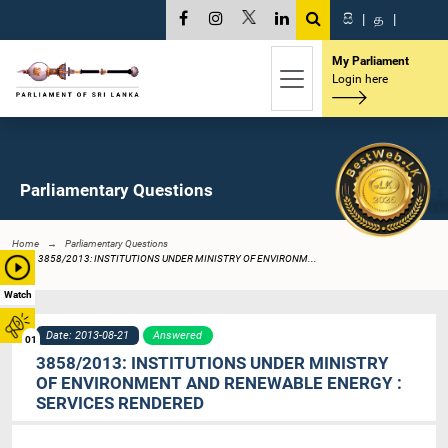
සි
|
த
|
My Parliament
Login here
Parliamentary Questions
Home
Parliamentary Questions
3858/2013: INSTITUTIONS UNDER MINISTRY OF ENVIRONM...
Watch
Date: 2013-08-21
Answered
01
3858/2013: INSTITUTIONS UNDER MINISTRY
OF ENVIRONMENT AND RENEWABLE ENERGY :
SERVICES RENDERED