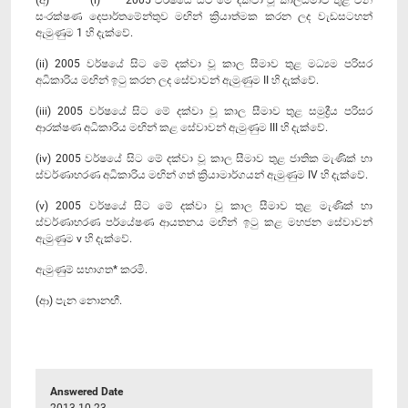
සංරක්ෂණ දෙපාර්තමේන්තුව මඟින් ක්‍රියාත්මක කරන ලද වැඩසටහන්
ඇමුණුම 1 හි දැක්වේ.
(ii) 2005 වර්ෂයේ සිට මේ දක්වා වූ කාල සීමාව තුළ මධ්‍යම පරිසර
අධිකාරිය මඟින් ඉටු කරන ලද සේවාවන් ඇමුණුම II හි දැක්වේ.
(iii) 2005 වර්ෂයේ සිට මේ දක්වා වූ කාල සීමාව තුළ සමුද්‍රීය පරිසර
ආරක්ෂණ අධිකාරිය මඟින් කළ සේවාවන් ඇමුණුම III හි දැක්වේ.
(iv) 2005 වර්ෂයේ සිට මේ දක්වා වූ කාල සීමාව තුළ ජාතික මැණික් හා
ස්වර්ණාභරණ අධිකාරිය මඟින් ගත් ක්‍රියාමාර්ගයන් ඇමුණුම IV හි දැක්වේ.
(v) 2005 වර්ෂයේ සිට මේ දක්වා වූ කාල සීමාව තුළ මැණික් හා
ස්වර්ණාභරණ පර්යේෂණ ආයතනය මඟින් ඉටු කළ මහජන සේවාවන්
ඇමුණුම v හි දැක්වේ.
ඇමුණුම් සභාගත* කරමි.
(ආ) පැන නොනඟී.
Answered Date
2013-10-23