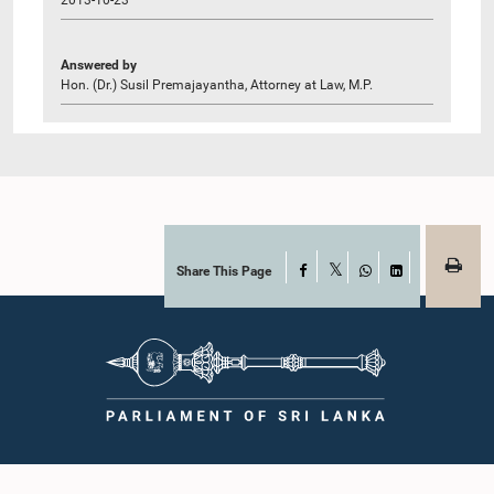
Answered by
Hon. (Dr.) Susil Premajayantha, Attorney at Law, M.P.
Share This Page
Facebook
X
WhatsApp
LinkedIn