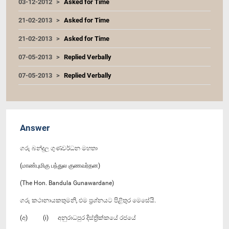
03-12-2012
Asked for Time
21-02-2013
Asked for Time
21-02-2013
Asked for Time
07-05-2013
Replied Verbally
07-05-2013
Replied Verbally
Answer
ගරු බන්දුල ගුණවර්ධන මහතා
(மாண்புமிகு பந்துல குணவர்தன)
(The Hon. Bandula Gunawardane)
ගරු කථානායකතුමනි, එම ප්‍රශ්නයට පිළිතුර මෙසේයි.
(අ) (i) අනුරාධපුර දිස්ත්‍රික්කයේ රජයේ