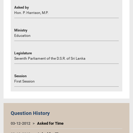
Asked by
Hon. P. Harrison, M.P.
Ministry
Education
Legislature
Seventh Parliament of the D.S.R. of Sri Lanka
Session
First Session
Question History
03-12-2012
Asked for Time