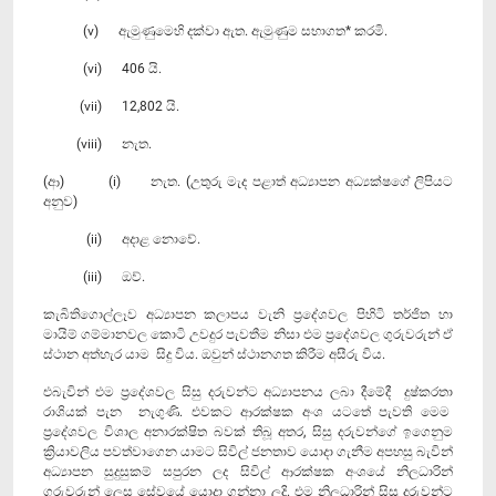
(v) ඇමුණුමෙහි දක්වා ඇත. ඇමුණුම සභාගත* කරමි.
(vi) 406 යි.
(vii) 12,802 යි.
(viii) නැත.
(ආ) (i) නැත. (උතුරු මැද පළාත් අධ්‍යාපන අධ්‍යක්ෂගේ ලිපියට
අනුව)
(ii) අදාළ නොවේ.
(iii) ඔව්.
කැබිතිගොල්ලෑව අධ්‍යාපන කලාපය වැනි ප්‍රදේශවල පිහිටි තර්ජිත හා
මායිම් ගම්මානවල කොටි උවදුර පැවතීම නිසා එම ප්‍රදේශවල ගුරුවරුන් ඒ
ස්ථාන අත්හැර යාම සිදු විය. ඔවුන් ස්ථානගත කිරීම අසීරු විය.
එබැවින් එම ප්‍රදේශවල සිසු දරුවන්ට අධ්‍යාපනය ලබා දීමේදී දුෂ්කරතා
රාශියක් පැන නැගුණි. එවකට ආරක්ෂක අංශ යටතේ පැවති මෙම
ප්‍රදේශවල විශාල අනාරක්ෂිත බවක් තිබූ අතර, සිසු දරුවන්ගේ ඉගෙනුම
ක්‍රියාවලිය පවත්වාගෙන යාමට සිවිල් ජනතාව යොදා ගැනීම අපහසු බැවින්
අධ්‍යාපන සුදුසුකම් සපුරන ලද සිවිල් ආරක්ෂක අංශයේ නිලධාරින්
ගුරුවරුන් ලෙස සේවයේ යොදා ගන්නා ලදි. එම නිලධාරින් සිසු දරුවන්ට