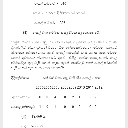
පාසල් සංඛ්‍යාව - 540
පොලොන්නරුව දිස්ත්‍රික්කයේ රජයේ
පාසල් සංඛ්‍යාව - 236
(ii) පාසල් වසා දැමීමක් කිසිදු විටක සිදු නොකෙරේ.
නමුත් ශිෂ්‍ය සංඛ්‍යාව අඩු වීම මත හා ඇතැම් ප්‍ර‍දේශවල සිදු වන සංවර්ධන
ක්‍රියාවලින් නිසා දරුවන් විතැන් වීම හේතුකොටගෙන මධ්‍යම පළාතේ
අධ්‍යාපන අමාත්‍යාංශයට අයත් පාසල් සමහරක් වැසී ගොස් ඇත. මධ්‍යම
රජයේ අධ්‍යාපන අමාත්‍යාංශයට අයත් කිසිදු ජාතික පාසලක් මේ කාල
පරිච්ඡේදය තුළ වැසී ගොස් නැත. පළාත් සභාවලට අයත් පාසල් සමහරක්
වැසී ගොස් ඇත. ඒ සංඛ්‍යාව මෙසේයි:
දි දිස්ත්‍රික්කය
එක් එක් වසර තුළ වැසී ගිය පාසල් ගණන
2005
2006
2007
2008
2009
2010
2011
2012
අනුරාධපුරය
0
0
4
0
2
1
6
2
පොළොන්නරුව
1
0
1
0
0
0
0
0
(iii) 13,469 යි.
(iv) 2666 යි.