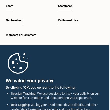
Learn
Secretariat
Get Involved
Parliament Live
Members of Parliament
Home
Parliament Mobile App
We value your privacy
By clicking "Ok", you consent to the following:
Session Tracking:
We use sessions to track your activity on our
website for a smoother and more personalized experience.
Follow Us On :
Data Logging:
We log your IP address, device details, and other
related data to ensure the security and functionality of our