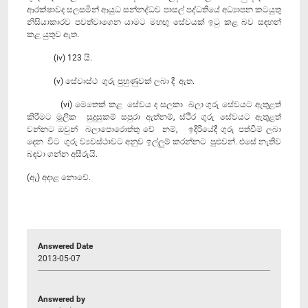
ආරක්ෂාවද සලසමින් ආයුධ සන්නද්ධව පාසල් පද්ධතියේ අධ්‍යාපන කටයුතු
නිසියාකාරව පවත්වාගෙන යාමට මහඟු සේවයක් ඉටු කළ බව සඳහන්
කළ යුතුව ඇත.
(iv) 123 යි.
(v) සේවාස්ථ ගුරු පුහුණුවක් ලබා දී ඇත.
(vi) මෙතෙක් කළ සේවය ද සලකා බලා ගුරු සේවයට ඇතුළත්
කිරීමට මූලික සුදුසුකම් සපුරා ඇත්නම්, ස්ථිර ගුරු සේවයට ඇතුළත්
වන්නට ඔවුන් බලාපොරොත්තු වේ නම්, ඉදිරියේදී ගුරු පත්වීම් ලබා
දෙන විට ගුරු ව්‍යවස්ථාවට අනුව ඉල්ලුම් කරන්නට පුළුවන්. එසේ නැතිව
බඳවා ගන්න අසීරුයි.
(ඇ) අදාළ නොවේ.
Answered Date
2013-05-07
Answered by