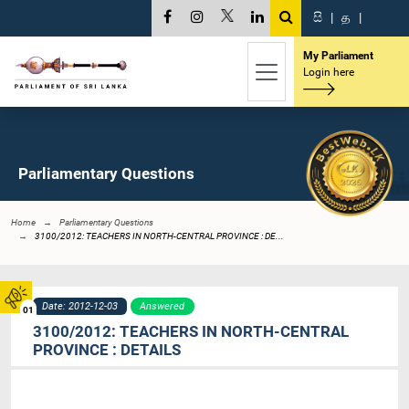
සි
|
த
|
My Parliament
Login here
Parliamentary Questions
Home
Parliamentary Questions
3100/2012: TEACHERS IN NORTH-CENTRAL PROVINCE : DE...
Date: 2012-12-03
Answered
01
3100/2012: TEACHERS IN NORTH-CENTRAL
PROVINCE : DETAILS