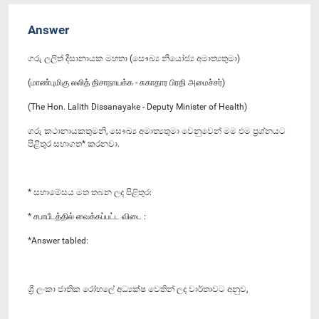
Answer
ගරු ලලිත් දිසානායක මහතා (සෞඛ්‍ය නියෝජ්‍ය අමාත්‍යතුමා)
(மாண்புமிகு லலித் திசாநாயக்க - சுகாதார பிரதி அமைச்சர்)
(The Hon. Lalith Dissanayake - Deputy Minister of Health)
ගරු කථානායකතුමනි, සෞඛ්‍ය අමාත්‍යතුමා වෙනුවෙන් මම එම ප්‍රශ්නයට
පිළිතුර සභාගත* කරනවා.
* සභාමේසය මත තබන ලද පිළිතුර:
* சபாபீடத்தில் வைக்கப்பட்ட விடை :
*Answer tabled:
ශ්‍රී ලංකා ජාතික රෝහලේ අධ්‍යක්ෂ වෙතින් ලද වාර්තාවට අනුව,