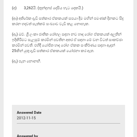
(අ) 3,262යි. (තුන්දහස් දෙසිය හැට දෙකයි.)
(ආ) අතිරේක දැඩි සත්කාර ඒකකයක් සපයා දීම මඟින් පමණක් දිනකට සිදු
කරන හදවත් සැත්කම් සංඛ්‍යාව වැඩි කළ නොහැක.
(ඇ) ඔව්. ශ්‍රී ලංකා ජාතික රෝහල සඳහා නව හෘද රෝග ඒකකයක් අලුතින්
ඉදිකිරීමට සැලසුම් කරමින් පවතින අතර ඒ සඳහා මේ වන විටත් සාකච්ඡා
කරමින් පවතී. එහිදී යෝජිත හෘද රෝග ඒකක සංකීර්ණය සඳහා ඇඳන්
25කින් යුතු දැඩි සත්කාර ඒකකයක් යෝජනා කර ඇත.
(ඈ) පැන නොනඟී.
Answered Date
2012-11-15
Answered by