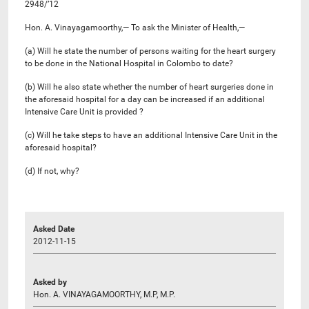
2948/’12
Hon. A. Vinayagamoorthy,— To ask the Minister of Health,—
(a) Will he state the number of persons waiting for the heart surgery
to be done in the National Hospital in Colombo to date?
(b) Will he also state whether the number of heart surgeries done in
the aforesaid hospital for a day can be increased if an additional
Intensive Care Unit is provided ?
(c) Will he take steps to have an additional Intensive Care Unit in the
aforesaid hospital?
(d) If not, why?
Asked Date
2012-11-15
Asked by
Hon. A. VINAYAGAMOORTHY, M.P, M.P.