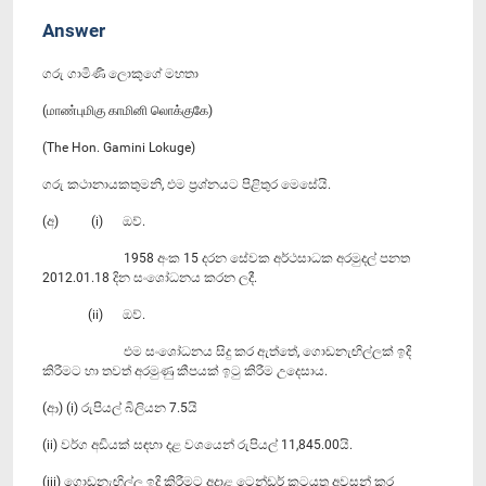
Answer
ගරු ගාමිණී ලොකුගේ මහතා
(மாண்புமிகு காமினி லொக்குகே)
(The Hon. Gamini Lokuge)
ගරු කථානායකතුමනි, එම ප්‍රශ්නයට පිළිතුර මෙසේයි.
(අ) (i) ඔව්.
1958 අංක 15 දරන සේවක අර්ථසාධක අරමුදල් පනත
2012.01.18 දින සංශෝධනය කරන ලදී.
(ii) ඔව්.
එම සංශෝධනය සිදු කර ඇත්තේ, ගොඩනැඟිල්ලක් ඉදි
කිරීමට හා තවත් අරමුණු කීපයක් ඉටු කිරීම උදෙසාය.
(ආ) (i) රුපියල් බිලියන 7.5යි
(ii) වර්ග අඩියක් සඳහා දළ වශයෙන් රුපියල් 11,845.00යි.
(iii) ගොඩනැඟිල්ල ඉදි කිරීමට‍ අදාළ ටෙන්ඩර් කටයුතු අවසන් කර