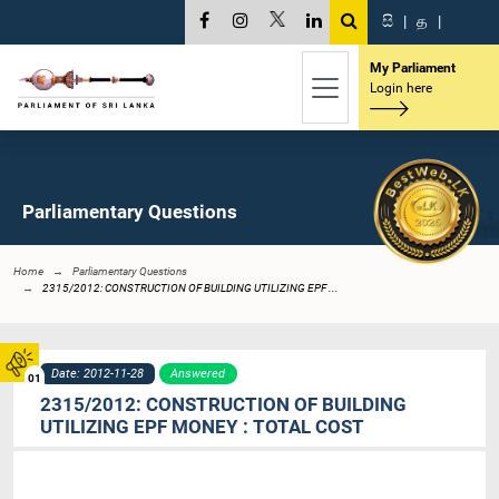
සි
|
த
|
My Parliament
Login here
Parliamentary Questions
Home
Parliamentary Questions
2315/2012: CONSTRUCTION OF BUILDING UTILIZING EPF ...
Date: 2012-11-28
Answered
01
2315/2012: CONSTRUCTION OF BUILDING
UTILIZING EPF MONEY : TOTAL COST