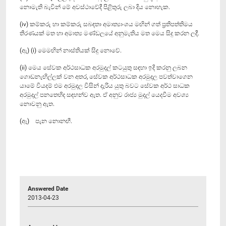
නොමැති බැවින් මේ අවස්ථාවේදී පිළිතුරු ලබා දිය නොහැක.
(iv) කම්කරු හා කම්කරු සබඳතා අමාත්‍යාංශය මඟින් ගත් ප්‍රතිපත්තිමය
තීරණයක් මත හා අමාත්‍ය මණ්ඩලයේ අනුමැතිය මත මෙය සිදු කරන ලදී.
(ඇ) (i) මෙමඟින් නාස්තියක් සිදු නොවේ.
(ii) මෙය සේවක අර්ථසාධක අරමුදල් කටයුතු සඳහා ඉදි කරනු ලබන
ගොඩනැඟිල්ලක් වන අතර, සේවක අර්ථසාධක අරමුදල පවත්වාගෙන
යාමේ වියදම් එම අරමුදල විසින් දැරිය යුතු බවට සේවක අර්ථ සාධක
අරමුදල් පනතෙහිද සඳහන්ව ඇත. ඒ අනුව රාජ්‍ය මුදල් යෙදවීම අවශ්‍ය
නොවනු ඇත.
(ඈ) පැන ‍නොනඟී.
Answered Date
2013-04-23