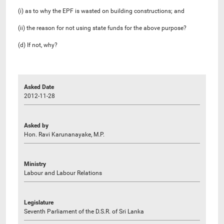
(i) as to why the EPF is wasted on building constructions; and
(ii) the reason for not using state funds for the above purpose?
(d) If not, why?
Asked Date
2012-11-28
Asked by
Hon. Ravi Karunanayake, M.P.
Ministry
Labour and Labour Relations
Legislature
Seventh Parliament of the D.S.R. of Sri Lanka