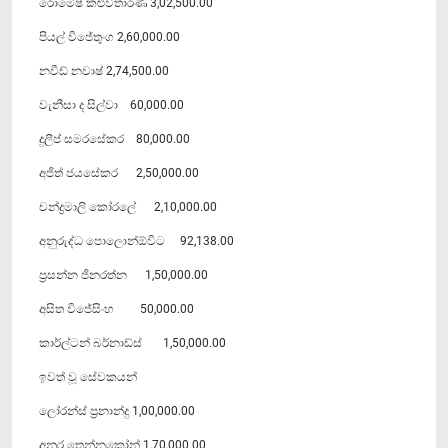
රොමේෂ් කළුවිතාරණ 3,02,500.00
පියල් විජේතුංග 2,60,000.00
නවීඩ් නවාෂ් 2,74,500.00
වැනීසා ද සිල්වා 60,000.00
දුලීප් සමරසේකර 80,000.00
අජිත් ජයසේකර 2,50,000.00
චන්ද්‍රමාලි කෝරලේ 2,10,000.00
අනුරුද්ධ පොලොන්ඕවිට 92,138.00
ප්‍රසන්න ජිනරත්න 1,50,000.00
අසිත විජේසිංහ 50,000.00
කාර්ල්ටන් බර්නාඩ්ස් 1,50,000.00
ඉවත් වූ සේවකයන්
ලෝරන්ස් ප්‍රනාන්දු 1,00,000.00
අනුර තෙන්නකෝන් 1,70,000.00