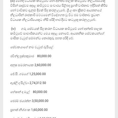
(iii) මෙහිදී විධායක කමිටුවේ හෝ අන්තර් පාලක කමිටුවේ නිලධාරියෙකු
විසින් ඍජුවම අදාළ කමිටුවට සංචාරය පිළිබඳ ප්‍රගති වාර්තාව ඉදිරිපත් කිරීම
හෝ වාචිකව දැනුම් දීමක් සිදු කරනු ලැබේ. ශ්‍රී ලංකා ක්‍රිකට් ආයතනයේ
නිලධාරින් රාජකාරි මට්ටමෙන් විදේශගත වූ විට එම වාර්තාව ප්‍රධාන
විධායක නිලධාරියෙකුට නිසි පරිදි භාර දීමට කටයුතු කරනු ලැබේ.
(iv) ගරු සේවයක් සිදු කරන විධායක කමිටුවේ හෝ අන්තර් පාලක
කමිටුවේ සාමාජිකයන්ට මෙය අදාළ නොවේ. ආයතනික සේවකයන්ගේ
මාසික වැටුප් සම්බන්ධ තොරතුරු පහත පරිදි වේ.
සේවකයාගේ නම වැටුප් රුපියල්
රවීන්ද්‍ර පුෂ්පකුමාර 80,000.00
අනුෂ සමරනායක 2,60,000.00
ජේ.සී. ගමගේ 1,25,000.00
ඈෂ්ලි ද සිල්වා 2,74,312.50
හේෂාන් ද මැල් 80,000.00
ජෙරම් ජයරත්න 3,50,000.00
ප්‍රභාත් නිශ්ශංක 1,60,000.00