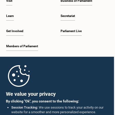
Visit
Business of Parliament
Learn
Secretariat
Get Involved
Parliament Live
Members of Parliament
Home
Parliament Mobile App
We value your privacy
By clicking "Ok", you consent to the following:
Session Tracking:
We use sessions to track your activity on our
website for a smoother and more personalized experience.
Follow Us On :