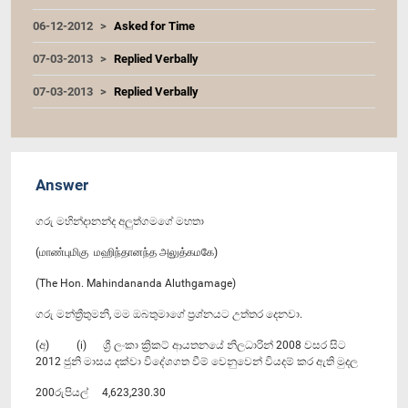
06-12-2012
Asked for Time
07-03-2013
Replied Verbally
07-03-2013
Replied Verbally
Answer
ගරු මහින්දානන්ද අලුත්ගමගේ මහතා
(மாண்புமிகு மஹிந்தானந்த அலுத்கமகே)
(The Hon. Mahindananda Aluthgamage)
ගරු මන්ත්‍රීතුමනි, මම ඔබතුමාගේ ප්‍රශ්නයට උත්තර දෙනවා.
(අ) (i) ශ්‍රී ලංකා ක්‍රිකට් ආයතනයේ නිලධාරින් 2008 වසර සිට
2012 ජුනි මාසය දක්වා විදේශගත වීම් වෙනුවෙන් වියදම් කර ඇති මුදල
200රුපියල් 4,623,230.30