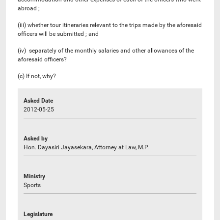
abroad ;
(iii) whether tour itineraries relevant to the trips made by the aforesaid
officers will be submitted ; and
(iv) separately of the monthly salaries and other allowances of the
aforesaid officers?
(c) If not, why?
Asked Date
2012-05-25
Asked by
Hon. Dayasiri Jayasekara, Attorney at Law, M.P.
Ministry
Sports
Legislature