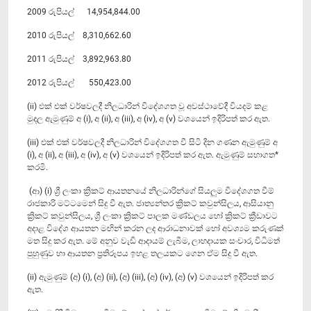
2009 රුපියල් 14,954,844.00
2010 රුපියල් 8,310,662.60
2011 රුපියල් 3,892,963.80
2012 රුපියල් 550,423.00
(ii) එක් එක් වර්ෂවලදී නිලධාරින් විදේශගත වූ අවස්ථාවේදී වියදම් කළ
මුදල ඇමුණුම් අ (i), අ (ii), අ (iii), අ (iv), අ (v) වශයෙන් ඉදිරිපත් කර ඇත.
(iii) එක් එක් වර්ෂවලදී නිලධාරින් විදේශගත වී සිටි දින ගණන ඇමුණුම් අ
(i), අ (ii), අ (iii), අ (iv), අ (v) වශයෙන් ඉදිරිපත් කර ඇත. ඇමුණුම් සභාගත*
කරමි.
(ආ) (i) ශ්‍රී ලංකා ක්‍රිකට් ආයතනයේ නිලධාරින්ගේ සියලුම විදේශගත වීම්
රාජකාරි මට්ටමෙන් සිදු වී ඇත. ජාත්‍යන්තර ක්‍රිකට් කවුන්සිලය, ආසියානු
ක්‍රිකට් කවුන්සිලය, ශ්‍රී ලංකා ක්‍රිකට් පාලක මණ්ඩලය හෝ ක්‍රිකට් ක්‍රීඩාවට
අදාළ විදේශ ආයතන මඟින් කරන ලද ආරාධනාවක් හෝ අවශ්‍යම කරුණක්
මත සිදු කර ඇත. මේ අනුව වැඩි ආදායම් ලැබීම, ලාභදායක සංචාර, විධිමත්
පුහුණුව හා ආයතන ප්‍රතිරූපය ඉහළ තලයකට ගෙන ඒම සිදු වී ඇත.
(ii) ඇමුණුම් (අ) (i), (අ) (ii), (අ) (iii), (අ) (iv), (අ) (v) වශයෙන් ඉදිරිපත් කර
ඇත.