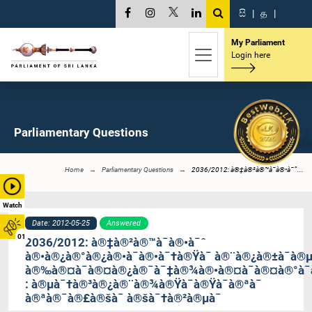
සි
|
த
|
My Parliament
Login here
Parliamentary Questions
Home
Parliamentary Questions
2036/2012: à®‡à®²à®™à¯à®•à¯ˆ...
Watch
Date: 2012-05-25
Answered
01
2036/2012: à®‡à®²à®™à¯à®•à¯ˆ
à®•à®¿à®°à®¿à®•à¯à®•à¯†à®Ÿà¯ à®¨à®¿à®±à¯à®
à®‰à®¤à¯à®¤à®¿à®¯à¯‡à®¾à®•à®¤à¯à®¤à®°à¯à
: à®µà¯†à®³à®¿à®¨à®¾à®Ÿà¯à®Ÿà¯à®ªà¯
à®ªà®¯à®£à®šà¯ à®šà¯†à®²à®µà¯