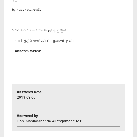
(ඇ) පැන නොනඟී.
*සභාමේසය මත තබන ලද ඇමුණුම්:
சபாபீடத்தில் வைக்கப்பட்ட இணைப்புகள் :
Annexes tabled:
Answered Date
2013-03-07
Answered by
Hon. Mahindananda Aluthgamage, M.P.