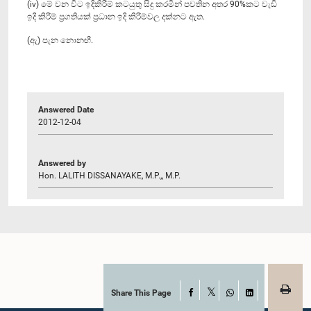
(iv) මේ වන විට ඉදිකිරීම් කටයුතු සිදු කරමින් පවතින අතර 90%කට වැඩි
ඉදි කිරීම් ප්‍රගතියක් ප්‍රධාන ඉදි කිරීම්වල දක්නට ඇත.
(ඇ) පැන නොනඟී.
Answered Date
2012-12-04
Answered by
Hon. LALITH DISSANAYAKE, M.P.,, M.P.
Share This Page
Facebook
X
WhatsApp
LinkedIn