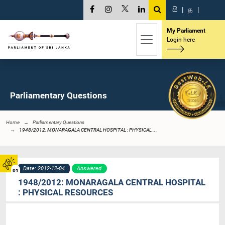
සි
|
த
|
My Parliament
Login here
Parliamentary Questions
Home
Parliamentary Questions
1948/2012: MONARAGALA CENTRAL HOSPITAL : PHYSICAL ...
Date: 2012-12-04
Answered
01
1948/2012: MONARAGALA CENTRAL HOSPITAL
: PHYSICAL RESOURCES