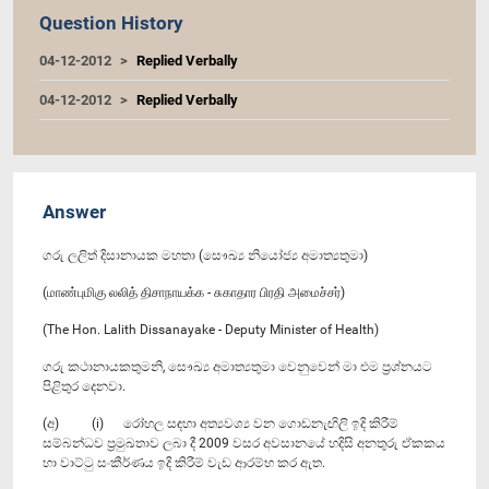
Question History
04-12-2012
Replied Verbally
04-12-2012
Replied Verbally
Answer
ගරු ලලිත් දිසානායක මහතා (සෞඛ්‍ය නියෝජ්‍ය අමාත්‍යතුමා)
(மாண்புமிகு லலித் திசாநாயக்க - சுகாதார பிரதி அமைச்சர்)
(The Hon. Lalith Dissanayake - Deputy Minister of Health)
ගරු කථානායකතුමනි, සෞඛ්‍ය අමාත්‍යතුමා වෙනුවෙන් මා එම ප්‍රශ්නයට
පිළිතුර දෙනවා.
(අ) (i) රෝහල සඳහා අත්‍යවශ්‍ය වන ගොඩනැඟිලි ඉදි කිරීම්
සම්බන්ධව ප්‍රමුඛතාව ලබා දී 2009 වසර අවසානයේ හදිසි අනතුරු ඒකකය
හා වාට්ටු සංකීර්ණය ඉදි කිරීම් වැඩ ආරම්භ කර ඇත.