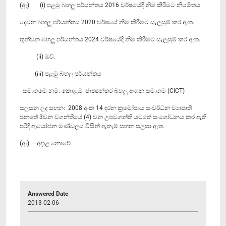
(ඇ) (i) පළමු බහලු පර්යන්තය 2016 වර්ෂයේදී නිම කිරීමට නියමිතය.
දෙවන බහලු පර්යන්තය 2020 වර්ෂයේ නිම කිරීමට සැලසුම් කර ඇත.
තුන්වන බහලු පර්යන්තය 2024 වර්ෂයේදී නිම කිරීමට සැලසුම් කර ඇත.
(ii) ඔව්.
‍ (iii) පළමු බහලු පර්යන්තය
සමාගමේ නම: කොළඹ ජාත්‍යන්තර බහලු අංගන සමාගම (CICT)
සලසන ලද සහන: 2008 අංක 14 දරන ක්‍රමෝපාය සංවර්ධන ව්‍යාපෘති
පනතේ 3වන වගන්තියේ (4) වන උපවගන්ති යටතේ සංශෝධනය කර ඇති
පරිදි ආයෝජන මණ්ඩලය විසින් ඇතැම් සහන සලසා ඇත.
(ඈ) අදාළ නොවේ.
Answered Date
2013-02-06