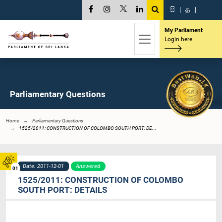
සි
|
த
|
My Parliament
Login here
Parliamentary Questions
Home
Parliamentary Questions
1525/2011: CONSTRUCTION OF COLOMBO SOUTH PORT: DE...
Date: 2011-12-01
Answered
01
1525/2011: CONSTRUCTION OF COLOMBO
SOUTH PORT: DETAILS