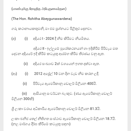
(மாண்புமிகு ரோஹித அபேகுணவர்தன)
(The Hon. Rohitha Abeygunawardena)
ගරු කථානායකතුමනි, මා එම ප්‍රශ්නයට පිළිතුර දෙනවා.
(අ) (i) අදියර I - 2024 දී නිම කිරීමට නියමිතය.
අදියර II - ඉල්ලුමේ පුරෝකථනයන් හා ඉදිකිරීම් පිරිවැය මත
දෙවන අදියරේ ඉදි කිරීම් කටයුතු ආරම්භ කිරීම තීරණය වනු ඇත.
(ii) අදියර සංඛ්‍යාව 2ක් වශයෙන් ඉහත දක්වා ඇත.
(ආ) (i) 2012 අප්‍රේල් 10 වන දින වැඩ නිම කරන ලදී.
(ii) පිරිවැය ඇමෙරිකානු ඩොලර් මිලියන 400යි.
(iii) ආසියානු සංවර්ධන බැංකුව. (ණය ඇමෙරිකානු ඩොලර්
මිලියන 300කි)
ශ්‍රී ලංකා වරාය අධිකාරිය ඇමෙරිකානු ඩොලර් මිලියන 81.3යි.
ලංකා ඛනිජ තෙල් නීතිගත සංස්ථාව ඇමෙරිකානු ඩොලර් මිලියන 18.7යි.
(නල මාර්ගය දීර්ඝ කිරීමේ කටයුතු සඳහා)