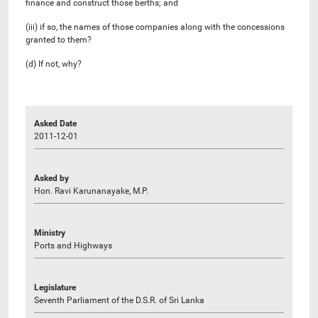
finance and construct those berths; and
(iii) if so, the names of those companies along with the concessions
granted to them?
(d) If not, why?
Asked Date
2011-12-01
Asked by
Hon. Ravi Karunanayake, M.P.
Ministry
Ports and Highways
Legislature
Seventh Parliament of the D.S.R. of Sri Lanka