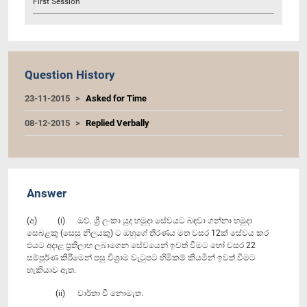
First Session
Question History
23-11-2015
Asked for Time
08-12-2015
Replied Verbally
Answer
(අ) (i) ඔව්. ශ්‍රී ලංකා යුද හමුදා සේවයට බඳවා ගන්නා හමුදා
සෙබළකු (සෙසු නිලයකු) ට ඔහුගේ තීරණය මත වසර 12ක් සේවය කර
එයට අදාළ ප්‍රතිලාභ ලබාගෙන සේවයෙන් ඉවත් වීමට හෝ වසර 22
සම්පූර්ණ කිරීමෙන් පසු විශ්‍රාම වැටුපට හිමිකම් කියමින් ඉවත් වීමට
හැකියාව ඇත.
(ii) වාර්තා වී නොමැත.