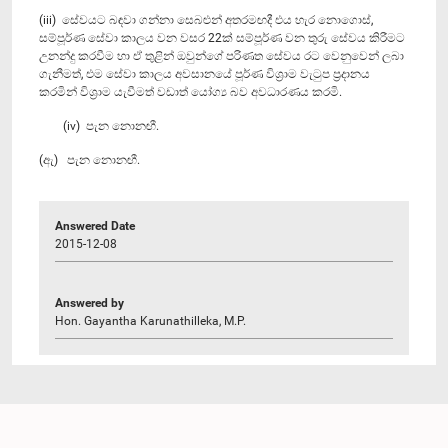
(iii) සේවයට බඳවා ගන්නා සෙබළුන් අතරමඟදී එය හැර නොගොස්,
සම්පූර්ණ සේවා කාලය වන වසර 22ක් සම්පූර්ණ වන තුරු සේවය කිරීමට
උනන්දු කරවීම හා ඒ තුළින් ඔවුන්ගේ පරිණත සේවය රට වෙනුවෙන් ලබා
ගැනීමත්, එම සේවා කාලය අවසානයේ පූර්ණ විශ්‍රාම වැටුප ප්‍රදානය
කරමින් විශ්‍රාම යැවීමත් වඩාත් යෝග්‍ය බව අවධාරණය කරමි.
(iv) පැන නොනඟී.
(ඇ) පැන නොනඟී.
Answered Date
2015-12-08
Answered by
Hon. Gayantha Karunathilleka, M.P.