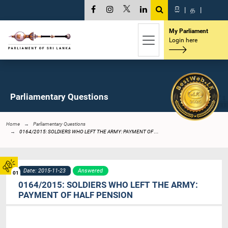
සි
|
த
|
My Parliament
Login here
Parliamentary Questions
Home
Parliamentary Questions
0164/2015: SOLDIERS WHO LEFT THE ARMY: PAYMENT OF ...
Date: 2015-11-23
Answered
01
0164/2015: SOLDIERS WHO LEFT THE ARMY:
PAYMENT OF HALF PENSION