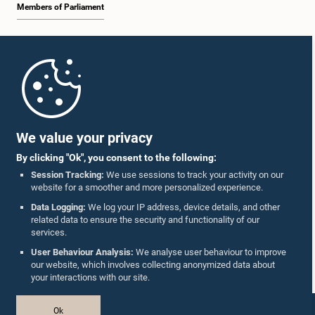
Members of Parliament
Home
Parliament Mobile App
We value your privacy
By clicking "Ok", you consent to the following:
Session Tracking:
We use sessions to track your activity on our
website for a smoother and more personalized experience.
Follow Us On :
Data Logging:
We log your IP address, device details, and other
related data to ensure the security and functionality of our
services.
Accolades
User Behaviour Analysis:
We analyse user behaviour to improve
our website, which involves collecting anonymized data about
Privacy Policy
your interactions with our site.
Copyright © The Parliament of Sri Lanka.
Ok