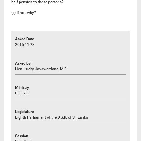
half pension to those persons?
(c) If not, why?
Asked Date
2015-11-23
Asked by
Hon. Lucky Jayawardana, M.P.
Ministry
Defence
Legislature
Eighth Parliament of the D.S.R. of Sri Lanka
Session