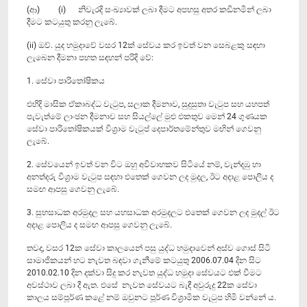
(ආ) (i) නිවැරදි සංඛ්‍යාවක් ලබා දීමට අපහසු අතර කඩිනමින් ලබා
දීමට කටයුතු කරනු ලැබේ.
(ii) ඔව්. යුද හමුදාවේ වසර 12ක් සේවය කර ඉවත් වන සෙබ‍ළකු සඳහා
ලැබෙන දීමනා පහත සඳහන් පරිදි වේ:
1. සේවා පාරිතෝෂිකය
එහිදි මාසික ඒකාබද්ධ වැටුප, සලාක දීමනාව, සුදුසුතා වැටුප සහ යහපත්
පැවැත්මේ ලාංඡන දීමනාව සහ සියල්ලේ මුළු එකතුව මෙන් 24 ගුණයක
සේවා පාරිතෝෂිකයක් විශ්‍රාම වැටුප් දෙපාර්තමේන්තුව මඟින් ගෙවනු
ලැබේ.
2. සේවයෙන් ඉවත් වන විට ඔහු අවිවාහකව සිටියේ නම්, වැන්දඹු හා
අනත්දරු විශ්‍රාම වැටුප සඳහා එතෙක් ගෙවන ලද මුදල, ඊට අදාළ පොලිය ද
සමඟ ආපසු ගෙවනු ලැබේ.
3. සුභසාධක අරමුදල සහ යහසාධක අරමුදලට එතෙක් ගෙවන ලද මුදල් ඊට
අදාළ පොලිය ද සමඟ ආපසු ගෙවනු ලැබේ.
තවද, වසර 12ක සේවා කාලයෙන් පසු යුද්ධ හමුදාවෙන් අස්ව ගොස් සිටි
සාමාජිකයන් හට නැවත බඳවා ගැනීමේ කටයුතු 2006.07.04 දින සිට
2010.02.10 දින දක්වා සිදු කර නැවත යුද්ධ හමුදා සේවයට එක් වීමට
අවස්ථාව ලබා දී ඇත. එසේ නැවත සේවයට බැඳී අවුරුදු 22ක සේවා
කාලය සම්පූර්ණ කළේ නම් ඔවුනට පූර්ණ විශ්‍රාමික වැටුප හිමි වන්නේ ය.