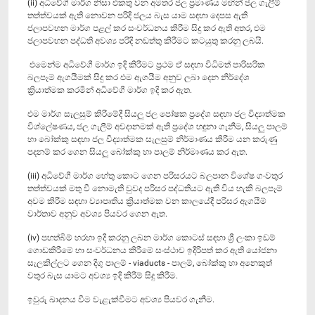
(ii) අධිවේගී මාර්ග නිසා එකතු වන අමතර ජල ප්‍රමාණය මඟින් ජල ගැලීම්
තත්ත්වයක් ඇති නොවන පරිදි ජලය බැස යාම සඳහා දෙපස ඇති
ජලාපවහන මාර්ග පළල් කර සංවර්ධනය කිරීම සිදු කර ඇති අතර, එම
ජලාපවහන පද්ධති අවශ්‍ය පරිදි නඩත්තු කිරීමට කටයුතු කරනු ලබයි.
‍ එමෙන්ම අධිවේගී මාර්ග ඉදි කිරීමට ප්‍රථම ඒ සඳහා විධිමත් පාරිසරික
බලපෑම් ඇගයීමක් සිදු කර එම ඇගයීම අනුව ලබා දෙන නිර්දේශ
ක්‍රියාත්මක කරමින් අධිවේගී මාර්ග ඉදි කර ඇත.
එම මාර්ග සැලසුම් කිරීමේදී සියලු ජල පෝෂක ප්‍රදේශ සඳහා ජල විද්‍යාත්මක
විශ්ලේෂණය, ජල ගැලීම් අවදානමක් ඇති ප්‍රදේශ හඳුනා ගැනීම, සියලු පාලම්
හා බෝක්කු සඳහා ජල විද්‍යාත්මක සැලසුම් නිර්මාණය කිරීම යන කරුණු
පදනම් කර ගෙන සියලු බෝක්කු හා පාලම් නිර්මාණය කර ඇත.
(iii) අධිවේගී මාර්ග හේතු කොට ගෙන පරිසරයට බලපාන විශේෂ ගංවතුර
තත්ත්වයක් මතු වී නොමැති වුවද පරිසර පද්ධතියට ඇති විය හැකි බලපෑම්
අවම කිරීම සඳහා ව්‍යාපෘතිය ක්‍රියාත්මක වන කාලයේදී පරිසර ඇගයීම්
වාර්තාව අනුව අවශ්‍ය පියවර ගෙන ඇත.
(iv) පහත්බිම් හරහා ඉදි කරනු ලබන මාර්ග කොටස් සඳහා ශ්‍රී ලංකා ඉඩම්
ගොඩකිරීමේ හා සංවර්ධනය කිරීමේ සංස්ථාව ඉදිරිපත් කර ඇති යෝජනා
සැලකිල්ලට ගෙන දිගු පාලම් - viaducts - පාලම්, බෝක්කු හා අනෙකුත්
වතුර බැස යාමට අවශ්‍ය ඉදි කිරීම් සිදු කිරීම.
ඉවුරු ඛාදනය වීම වැළැක්වීමට අවශ්‍ය පියවර ගැනීම.