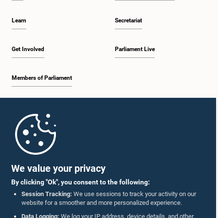
Learn
Secretariat
Get Involved
Parliament Live
Members of Parliament
Home
Parliament Mobile App
We value your privacy
By clicking "Ok", you consent to the following:
Session Tracking:
We use sessions to track your activity on our
website for a smoother and more personalized experience.
Follow Us On :
Data Logging:
We log your IP address, device details, and other