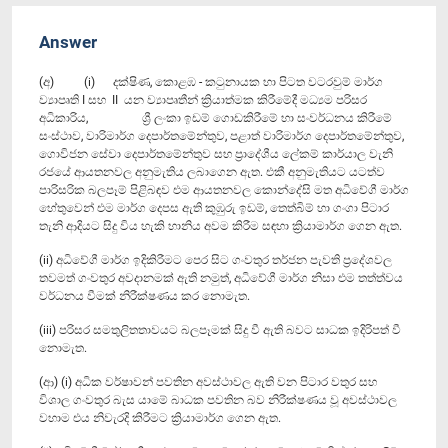
Answer
(අ) (i) දක්ෂිණ, කොළඹ - කටුනායක හා පිටත වටරවුම් මාර්ග
ව්‍යාපෘති I සහ II යන ව්‍යාපෘතීන් ක්‍රියාත්මක කිරීමේදී මධ්‍යම පරිසර
අධිකාරිය, ශ්‍රී ලංකා ඉඩම් ගොඩකිරීමේ හා සංවර්ධනය කිරීමේ
සංස්ථාව, වාරිමාර්ග දෙපාර්තමේන්තුව, පළාත් වාරිමාර්ග දෙපාර්තමේන්තුව,
ගොවිජන සේවා දෙපාර්තමේන්තුව සහ ප්‍රාදේශීය ලේකම් කාර්යාල වැනි
රජයේ ආයතනවල අනුමැතිය ලබාගෙන ඇත. එකී අනුමැතියට යටත්ව
පාරිසරික බලපෑම් පිළිබඳව එම ආයතනවල කොන්දේසි මත අධිවේගී මාර්ග
හේතුවෙන් එම මාර්ග දෙපස ඇති කුඹුරු ඉඩම්, තෙත්බිම් හා ගංගා පිටාර
තැනි ආදියට සිදු ‍විය හැකි හානිය අවම කිරීම සඳහා ක්‍රියාමාර්ග ගෙන ඇත.
(ii) අධි‍වේගී මාර්ග ඉදිකිරීමට පෙර සිට ගංවතු‍ර තර්ජන පැවති ප්‍රදේශවල
තවමත් ගංවතුර අවදානමක් ඇති නමුත්, අධිවේගී මාර්ග නිසා එම තත්ත්වය
වර්ධනය ‍වීමක් නිරීක්ෂණය කර නොමැත.
(iii) පරිසර සමතුලිතතාවයට බලපෑමක් සිදු වී ඇති බවට සාධක ඉදිරිපත් වී
නොමැත.
(ආ) (i) අධික වර්ෂාවන් පවතින අවස්ථාවල ඇති වන පිටාර වතුර සහ
විශාල ගංවතුර බැස යාමේ බාධක පවතින බව නිරීක්ෂණය වූ අවස්ථාවල
වහාම එය නිවැරදි කිරීමට ක්‍රියාමාර්ග ගෙන ඇත.