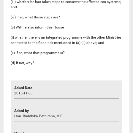
(iii) whether he has taken steps to conserve the affected eco systems;
and
(iv) if so, what those steps are?
(c) Will he also inform this House—
(i) whether there is an integrated programme with the other Ministries
connected to the flood risk mentioned in (a) (ii) above; and
(ii) if so, what that programme is?
(d) If not, why?
Asked Date
2015-11-30
Asked by
Hon. Buddhika Pathirana, M.P.