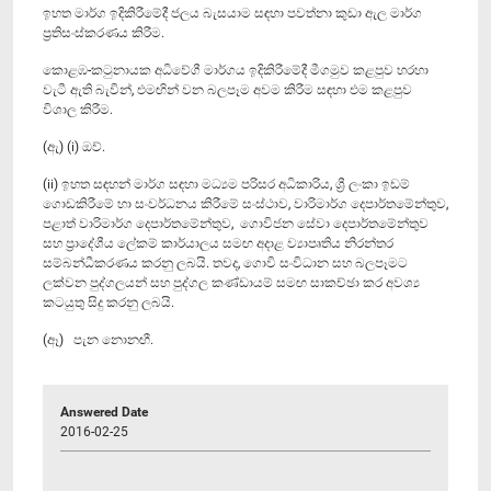
ඉහත මාර්ග ඉදිකිරීමේදී ජලය බැසයාම සඳහා පවත්නා කුඩා ඇල මාර්ග
ප්‍රතිසංස්කරණය කිරීම.
කොළඹ-කටුනායක අධිවේගී මාර්ගය ඉදිකිරීමේදී මීගමුව කළපුව හරහා
වැටී ඇති බැවින්, එමඟින් වන බලපෑම අවම කිරීම සඳහා එම කළපුව
විශාල කිරීම.
(ඇ) (i) ඔව්.
(ii) ඉහත සඳහන් මාර්ග සඳහා මධ්‍යම පරිසර අධිකාරිය, ශ්‍රී ලංකා ඉඩම්
ගොඩකිරීමේ හා සංවර්ධනය කිරීමේ සංස්ථාව, වාරිමාර්ග දෙපාර්තමේන්තුව,
පළාත් වාරිමාර්ග දෙපාර්තමේන්තුව, ගොවිජන සේවා දෙපාර්තමේන්තුව
සහ ප්‍රාදේශීය ලේකම් කාර්යාලය සමඟ අදාළ ව්‍යාපෘතිය නිරන්තර
සම්බන්ධීකරණය කරනු ලබයි. තවද, ගොවි සංවිධාන සහ බලපෑමට
ලක්වන පුද්ගලයන් සහ පුද්ගල කණ්ඩායම් සමඟ සාකච්ඡා කර අවශ්‍ය
කටයුතු සිදු කරනු ලබයි.
(ඈ) පැන නොනඟී.
Answered Date
2016-02-25