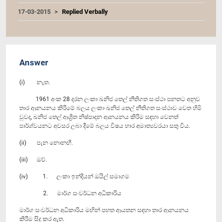
17-03-2015
Replied Verbally
Answer
(i) නැත.
1961 අංක 28 දරන ලංකා ඛනිජ තෙල් නීතිගත සංස්ථා පනතට අනුව
තාර ආනයනය කිරීමේ බලය ලංකා ඛනිජ තෙල් නීතිගත සංස්ථාව වෙත හිමි
වුවද, ඛනිජ තෙල් ආශ්‍රිත නිෂ්පාදන ආනයනය කිරීම සඳහා වෙනත්
පාර්ශ්වයනට අවසර ලබා දීමේ බලය විෂය භාර අමාත්‍යවරයා සතු විය.
(ii) පැන නොනඟී.
(iii) ඔව්.
(iv) 1. ලංකා ඉන්දියන් ඔයිල් සමාගම
2. මාර්ග සංවර්ධන අධිකාරිය
මාර්ග සංවර්ධන අධිකාරිය මඟින් පහත ආයතන සඳහා තාර ආනයනය
කිරීම සිදු කර ඇත.