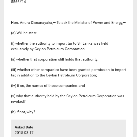
5566/'14
Hon. Anura Dissanayaka,— To ask the Minister of Power and Energy,—
(a) Will he state—
(i) whether the authority to import tar to Sri Lanka was held
exclusively by Ceylon Petroleum Corporation;
(ii) whether that corporation still holds that authority;
(iii) whether other companies have been granted permission to import
tar, in addition to the Ceylon Petroleum Corporation;
(iv) if so, the names of those companies; and
(v) why that authority held by the Ceylon Petroleum Corporation was
revoked?
(b) If not, why?
Asked Date
2015-03-17