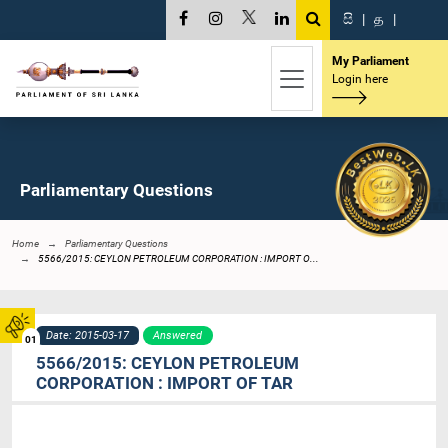
සි
|
த
|
My Parliament
Login here
Parliamentary Questions
Home
Parliamentary Questions
5566/2015: CEYLON PETROLEUM CORPORATION : IMPORT O...
Date: 2015-03-17
Answered
01
5566/2015: CEYLON PETROLEUM
CORPORATION : IMPORT OF TAR