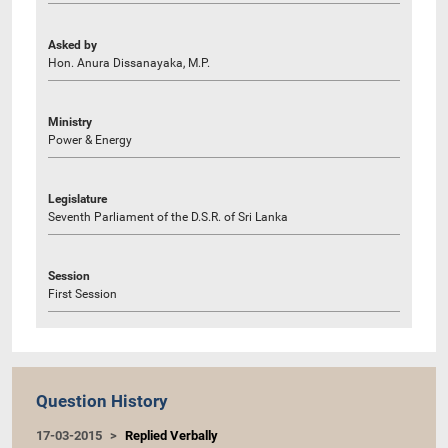
Asked by
Hon. Anura Dissanayaka, M.P.
Ministry
Power & Energy
Legislature
Seventh Parliament of the D.S.R. of Sri Lanka
Session
First Session
Question History
17-03-2015
Replied Verbally