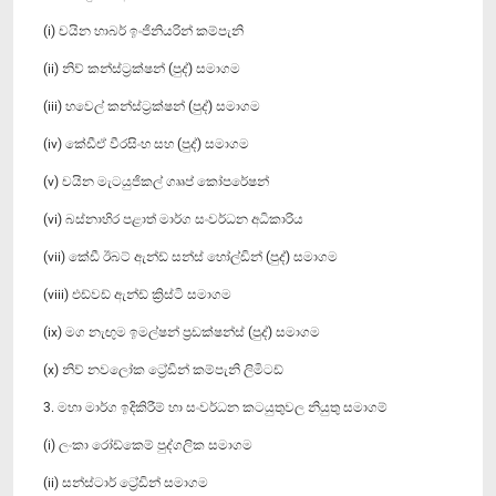
(i) චයින හාබර් ඉංජිනියරින් කම්පැනි
(ii) නිව් කන්ස්ට්‍රක්ෂන් (පුද්) සමාගම
(iii) හවෙල් කන්ස්ට්‍රක්ෂන් (පුද්) සමාගම
(iv) කේඩීඒ වීරසිංහ සහ (පුද්) සමාගම
(v) චයින මැටයුජිකල් ගෲප් කෝපරේෂන්
(vi) බස්නාහිර පළාත් මාර්ග සංවර්ධන අධිකාරිය
(vii) කේඩී ඊබට් ඇන්ඩ් සන්ස් හෝල්ඩින් (පුද්) සමාගම
(viii) එඩ්වඩ් ඇන්ඩ් ක්‍රිස්ටි සමාගම
(ix) මග නැඟුම ඉමල්ෂන් ‍ප්‍රඩක්ෂන්ස් (පුද්) සමාගම
(x) නිව් නවලෝක ට්‍රේඩින් කම්පැනි ලිමිටඩ්
3. මහා මාර්ග ඉදිකිරීම් හා සංවර්ධන කටයුතුවල නියුතු සමාගම්
(i) ලංකා රෝඩ්කෙම් පුද්ගලික සමාගම
(ii) සන්ස්ටාර් ට්‍රේඩින් සමාගම