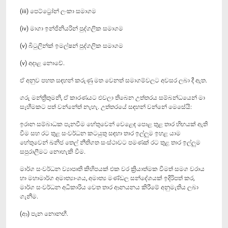
(iii) පෙට්ට්‍රෝන් ලංකා සමාගම
(iv) මාගා ඉන්ජිනියරින් පුද්ගලික සමාගම
(v) බිටුලින්ක් ඉමල්ෂන් පුද්ගලික සමාගම
(v) අදාළ නොවේ.
ඒ අනුව පහත සඳහන් කරුණු මත වෙනත් සමාගම්වලට අවසර ලබා දී ඇත.
ගරු මන්ත්‍රීතුමනි, ඒ කාරණයට එවලා තිබෙන උත්තරය සම්බන්ධයෙන් මා
සෑහීමකට පත් වන්නේත් නැහැ. උත්තරයේ සඳහන් වන්නේ මෙසේයි:
ඉරාන සම්බාධක පැනවීම හේතුවෙන් වෙළෙඳ පොළ තුළ තාර හිඟයක් ඇති
වීම සහ රට තුළ සංවර්ධන කටයුතු සඳහා තාර ඉල්ලුම ඉහළ යාම
හේතුවෙන් ඛනිජ තෙල් නීතිගත සංස්ථාවට පමණක් රට තුළ තාර ඉල්ලුම
සපුරාලීමට නොහැකි වීම.
මාර්ග සංවර්ධන ව්‍යාපෘති කිහිපයක් එක වර ක්‍රියාත්මක වීමත් සමග වරාය
හා මහාමාර්ග අමාත්‍යාංශය, අමාත්‍ය මණ්ඩල සන්දේශයක් ඉදිරිපත් කර,
මාර්ග සංවර්ධන අධිකාරිය වෙත තාර ආනයනය කිරීමේ අනුමැතිය ලබා
ගැනීම.
(ආ) පැන නොනඟී.