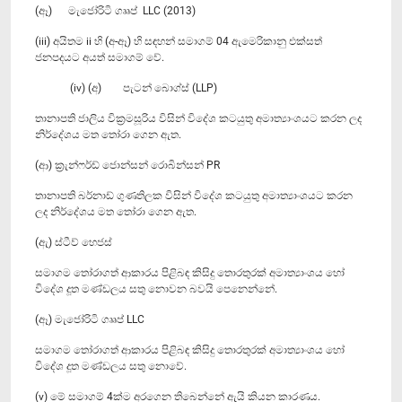
(ඈ) මැජෝරිටි ගෲප් LLC (2013)
(iii) අයිතම ii හි (අ-ඈ) හි සඳහන් සමාගම් 04 ඇමෙරිකානු එක්සත්
ජනපදයට අයත් සමාගම් වේ.
(iv) (අ) පැටන් බොග්ස් (LLP)
තානාපති ජාලිය වික්‍රමසූරිය විසින් විදේශ කටයුතු අමාත්‍යාංශයට කරන ලද
නිර්දේශය මත තෝරා ගෙන ඇත.
(ආ) ක්‍රැන්ෆර්ඩ් ජොන්සන් රොබින්සන් PR
තානාපති බර්නාඩ් ගුණතිලක විසින් විදේශ කටයුතු අමාත්‍යාංශයට කරන
ලද නිර්දේශය මත තෝරා ගෙන ඇත.
(ඇ) ස්ටීව් හෙජස්
සමාගම තෝරාගත් ආකාරය පිළිබඳ කිසිදු තොරතුරක් අමාත්‍යාංශය හෝ
විදේශ දූත මණ්ඩලය සතු නොවන බවයි පෙනෙන්නේ.
(ඈ) මැජෝරිටි ගෲප් LLC
සමාගම තෝරාගත් ආකාරය පිළිබඳ කිසිදු තොරතුරක් අමාත්‍යාංශය හෝ
විදේශ දූත මණ්ඩලය සතු නොවේ.
(v) මේ සමාගම් 4ක්ම අරගෙන තිබෙන්නේ ඇයි කියන කාරණය.