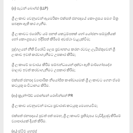
(අ) පැටන් බොග්ස් (LLP)
ශ්‍රී ලංකාව වෙනුවෙන් ඇමෙරිකා එක්සත් ජනපදයේ කොංග්‍රසය සමග මිත්‍ර
සබඳතා ඇති කර ගැනීම.
ශ්‍රී ලංකාවට එරෙහිව යම් පනත් කෙටුම්පතක් හෝ යෝජනා සම්මුතියක්
හෝ කොංග්‍රසයට ඉදිරිපත් කිරීමේ අවස්ථා වැළැක්වීම;
පුද්ගලයන් නීති විරෝධි ලෙස ප්‍රවාහනය කරන රටවල ලැයිස්තුවෙන් ශ්‍රී
ලංකාව ඉවත් කරවාගැනීමට උපකාර කිරීම;
ශ්‍රී ලංකාවේ සංචාරය කිරීම සම්බන්ධයෙන් දක්වා ඇති මාර්ගෝපදේශ
මාලාව ඉවත් කරවාගැනීමට උපකාර කිරීම;
එක්සත් ජනපද ව්‍යාපාරික නියෝජිත කණ්ඩායමක් ශ්‍රී ලංකාවට ගෙන ඒමේ
කටයුතු සංවිධානය කිරීම.
(ආ) ක්‍රැන්ෆර්ඩ් ජොන්සන් රොබින්සන් PR
ශ්‍රී ලංකාව වෙනුවෙන් මාධ්‍ය ප්‍රචාරණ කටයුතු මෙහෙයවීම;
එක්සත් ජනපදයේ පුවත් පත් සමඟ, ශ්‍රී ලංකාවේ ප්‍රතිරූපය වැඩිදියුණු කිරීමේ
ව්‍යාපාරයක් දියත් කිරීම.
(ඇ) ස්ටීව් හෙජස්