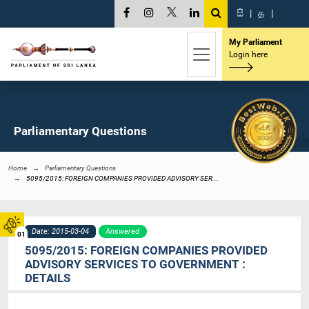
සි
|
த
|
My Parliament
Login here
Parliamentary Questions
Home
Parliamentary Questions
5095/2015: FOREIGN COMPANIES PROVIDED ADVISORY SER...
Date: 2015-03-04
Answered
01
5095/2015: FOREIGN COMPANIES PROVIDED
ADVISORY SERVICES TO GOVERNMENT :
DETAILS