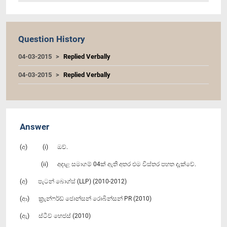
Question History
04-03-2015
Replied Verbally
04-03-2015
Replied Verbally
Answer
(අ) (i) ඔව්.
(ii) අදාළ සමාගම් 04ක් ඇති අතර එම විස්තර පහත දැක්වේ.
(අ) පැටන් බොග්ස් (LLP) (2010-2012)
(ආ) ක්‍රැන්ෆර්ඩ් ජොන්සන් රොබින්සන් PR (2010)
(ඇ) ස්ටීව් හෙජස් (2010)