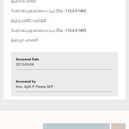
(ඇ) ස්ටීව් හෙජස්
විදේශ කටයුතු අමාත්‍යාංශ වැය ශීර්ෂ - 112-2-3-1405
(ඈ) මැජෝරිටි ගෲප් LLC
විදේශ කටයුතු අමාත්‍යාංශ වැය ශීර්ෂ - 112-2-3-1405
(ආ) පැන නොනඟී.
Answered Date
2015-03-04
Answered by
Hon. Ajith P. Perera, M.P.