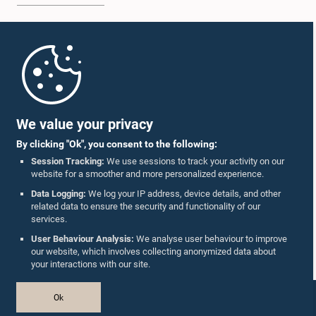
Home
Parliament Mobile App
We value your privacy
By clicking "Ok", you consent to the following:
Session Tracking:
We use sessions to track your activity on our
website for a smoother and more personalized experience.
Follow Us On :
Data Logging:
We log your IP address, device details, and other
related data to ensure the security and functionality of our
services.
Accolades
User Behaviour Analysis:
We analyse user behaviour to improve
our website, which involves collecting anonymized data about
Privacy Policy
your interactions with our site.
Copyright © The Parliament of Sri Lanka.
Ok
All Rights Reserved.
Design & Developed by
TekGeeks