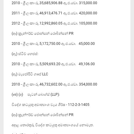
2010 - ශ්‍රී ලංකා රු.35,685,906.88 ඇ.එ.ඩො. 315,000.00
2011 - ශ්‍රී ලංකා රු.46,913,476.71 ඇ.එ.ඩො. 420,000.00
2012 - ශ්‍රී ලංකා රු.12,992,860.05 ඇ.එ.ඩො. 105,000.00
(ආ) ක්‍රැන්ෆර්ඩ් ජොන්සන් රොබින්සන් PR
2010 - ශ්‍රී ලංකා රු.5,172,750.00 ඇ.එ.ඩො. 45,000.00
(ඇ) ස්ටීව් හෙජස්:
2010 - ශ්‍රී ලංකා රු.5,509,693.20 ඇ.එ.ඩො. 49,106.00
(ඈ) මැජෝරිටි ගෲප් LLC
2010 - ශ්‍රී ලංකා රු.46,732,602.00 ඇ.එ.ඩො. 354,000.00
(vii) (අ) පැටන් බොග්ස් (LLP):
විදේශ කටයුතු අමාත්‍යාංශ වැය ශීර්ෂ - 112-2-3-1405
(ආ) ක්‍රැන්ෆර්ඩ් ජොන්සන් රොබින්සන් PR
අදාළ තොරතුරු විදේශ කටයුතු අමාත්‍යාංශයේ නොමැත.