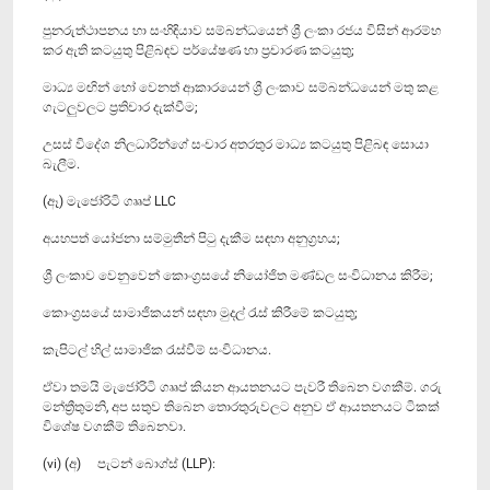
පුනරුත්ථාපනය හා සංහිඳියාව සම්බන්ධයෙන් ශ්‍රී ලංකා රජය විසින් ආරම්භ
කර ඇති කටයුතු පිළිබඳව පර්යේෂණ හා ප්‍රචාරණ කටයුතු;
මාධ්‍ය මඟින් හෝ වෙනත් ආකාරයෙන් ශ්‍රී ලංකාව සම්බන්ධයෙන් මතු කළ
ගැටලුවලට ප්‍රතිචාර දැක්වීම;
උසස් විදේශ නිලධාරින්ගේ සංචාර අතරතුර මාධ්‍ය කටයුතු පිළිබඳ සොයා
බැලීම.
(ඈ) මැජෝරිටි ගෲප් LLC
අයහපත් යෝජනා සම්මුතීන් පිටු දැකීම සඳහා අනුග්‍රහය;
ශ්‍රී ලංකාව වෙනුවෙන් කොංග්‍රසයේ නියෝජිත මණ්ඩල සංවිධානය කිරීම;
කොංග්‍රසයේ සාමාජිකයන් සඳහා මුදල් රැස් කිරීමේ කටයුතු;
කැපිටල් හිල් සාමාජික රැස්වීම් සංවිධානය.
ඒවා තමයි මැජෝරිටි ගෲප් කියන ආයතනයට පැවරී තිබෙන වගකීම්. ගරු
මන්ත්‍රීතුමනි, අප සතුව තිබෙන තොරතුරුවලට අනුව ඒ ආයතනයට ටිකක්
විශේෂ වගකීම් තිබෙනවා.
(vi) (අ) පැටන් බොග්ස් (LLP):