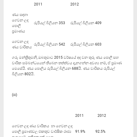
2011
2012
ණය සඳහා
ගෙවන ලද
රුපියල් බිලියන 353
රුපියල් බිලියන 409
පොලී
ප්‍රමාණය
ගෙවන ලද
රුපියල් බිලියන 542
රුපියල් බිලියන 603
ණය වාරිකය
ගරු මන්ත්‍රීතුමනි, ඔබතුමාට 2015 වර්ෂයේ අද වන තුරු ණය පොලී සහ
වාරික සම්බන්ධයෙන් තිබෙන තත්ත්වය දැනගන්න අවශ්‍ය නම්, ඒ ප්‍රමාණ
මෙසේයි. ණය පොලිය රුපියල් බිලියන 688යි. ණය වාරිකය රුපියල්
බිලියන 802යි.
(iii)
2011 2012
ගෙවන ලද ණය වාරිකය හා ගෙවන ලද
පොලී ප්‍රමාණවල එකතුව වාර්ෂික රාජ්‍ය
91.9% 92.5%
ආදායමේ ප්‍රතිශතයක් ලෙස