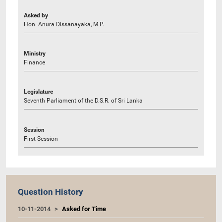
Asked by
Hon. Anura Dissanayaka, M.P.
Ministry
Finance
Legislature
Seventh Parliament of the D.S.R. of Sri Lanka
Session
First Session
Question History
10-11-2014
Asked for Time