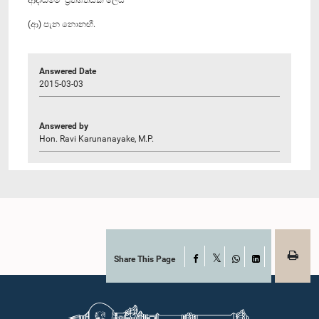
(ආ) පැන නොනඟී.
Answered Date
2015-03-03
Answered by
Hon. Ravi Karunanayake, M.P.
Share This Page
Facebook
X
WhatsApp
LinkedIn