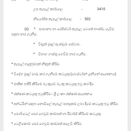
උප තැපැල් කාර්යාල - 3410
නියෝජිත තැපැල් කාර්යාල - 502
(ii) * සාමාන්‍ය හා රෙජිස්ටර් තැපෑල යටතේ භාණ්ඩ යැවීම
සඳහා භාර ගැනීම.
* විද්‍යුත් මුදල් ඇණවුම් සේවාව.
* විභාග ගාස්තු ගෙවීම් භාර ගැනීම.
* තැපැල් හැඳුනුම්පත් නිකුත් කිරීම.
* විදේශ මුදල් මාරු කර ගැනීමේ කටයුතු (වෙස්ටර්න් යුනියන් ආයතනය)
* ජාතික ඉතිරි කිරීමේ බැංකුවේ බැංකු කටයුතු ඉටු කර දීම.
* රක්ෂණ කටයුතු ඉටුකිරීම.- ශ්‍රී ලංකා රක්ෂණ ආයතනය
* අන්ධයින් සඳහා නොමිලේ තැපැල් පහසුකම් ලබා දීමේ කටයුතු ඉටු කිරීම.
* මොබිටෙල් පෙර ගෙවුම් කාඩ්පත් හා රීචාර්ජ් කිරීමේ කටයුතු.
* ටෙලිකොම් පෙර ගෙවුම් කාඩ්පත් අලෙවි කිරීම.