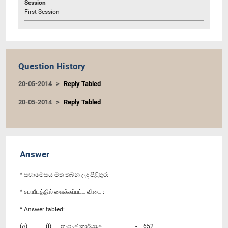
Session
First Session
Question History
20-05-2014
Reply Tabled
20-05-2014
Reply Tabled
Answer
* සභාමේසය මත තබන ලද පිළිතුර:
* சபாபீடத்தில் வைக்கப்பட்ட விடை :
* Answer tabled:
(අ) (i) තැපැල් කාර්යාල - 652