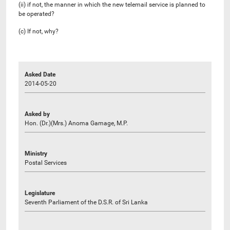
(ii) if not, the manner in which the new telemail service is planned to
be operated?
(c) If not, why?
Asked Date
2014-05-20
Asked by
Hon. (Dr.)(Mrs.) Anoma Gamage, M.P.
Ministry
Postal Services
Legislature
Seventh Parliament of the D.S.R. of Sri Lanka