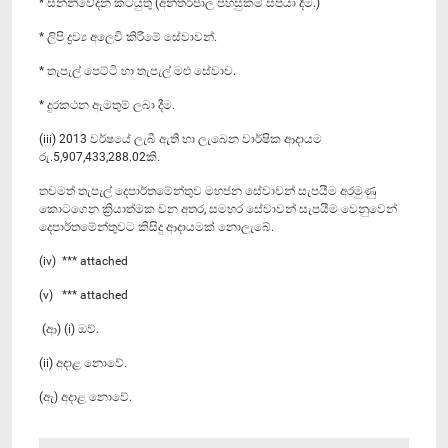
* සන්නිවේදන කටයුතු (අන්තර්ජාල පහසුකම් සපයා දීම.)
* ලිපි ද්‍රව්‍ය අලෙවි කිරීමේ සේවාවන්.
* තැපැල් පෙට්ටි හා තැපැල් මළු සේවාව.
* දුරකථන ඇමතුම් ලබා දීම.
(iii) 2013 වර්ෂයේ ලැබී ඇති හා ලැබෙන වාර්ෂික ආදායම
රු.5,907,433,288.02කි.
තවමත් තැපැල් දෙපාර්තමේන්තුව මහජන සේවාවන් සැපයීම අරමුණු
කොටගෙන ක්‍රියාත්මක වන අතර, සමහර සේවාවන් සැපයීම වෙනුවෙන්
දෙපාර්තමේන්තුවට කිසිදු ආදායමක් නොලැබේ.
(iv) *** attached
(v) *** attached
(ආ) (i) ඔව්.
(ii) අදාළ නොවේ.
(ඇ) අදාළ නොවේ.