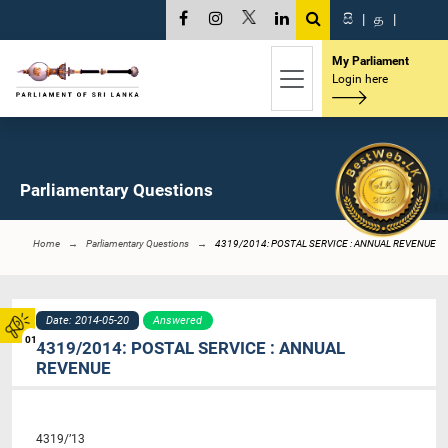
සි
|
த
|
My Parliament
Login here
Parliamentary Questions
Home
Parliamentary Questions
4319/2014: POSTAL SERVICE : ANNUAL REVENUE
Date: 2014-05-20
Answered
01
4319/2014: POSTAL SERVICE : ANNUAL
REVENUE
4319/’13