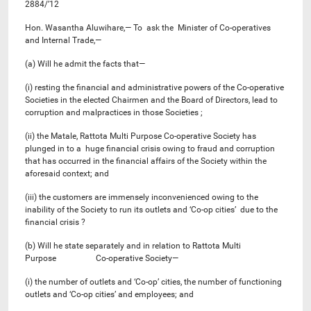
2884/’12
Hon. Wasantha Aluwihare,— To ask the Minister of Co-operatives
and Internal Trade,—
(a) Will he admit the facts that—
(i) resting the financial and administrative powers of the Co-operative
Societies in the elected Chairmen and the Board of Directors, lead to
corruption and malpractices in those Societies ;
(ii) the Matale, Rattota Multi Purpose Co-operative Society has
plunged in to a huge financial crisis owing to fraud and corruption
that has occurred in the financial affairs of the Society within the
aforesaid context; and
(iii) the customers are immensely inconvenienced owing to the
inability of the Society to run its outlets and ‘Co-op cities’ due to the
financial crisis ?
(b) Will he state separately and in relation to Rattota Multi
Purpose Co-operative Society—
(i) the number of outlets and ‘Co-op’ cities, the number of functioning
outlets and ‘Co-op cities’ and employees; and