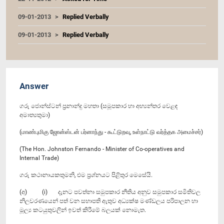
09-01-2013
Replied Verbally
09-01-2013
Replied Verbally
Answer
ගරු ජොන්ස්ටන් ප්‍රනාන්දු මහතා (සමූපකාර හා අභ්‍යන්තර වෙළඳ
අමාත්‍යතුමා)
(மாண்புமிகு ஜோன்ஸ்டன் பர்னாந்து - கூட்டுறவு, உள்நாட்டு வர்த்தக அமைச்சர்)
(The Hon. Johnston Fernando - Minister of Co-operatives and
Internal Trade)
ගරු කථානායකතුමනි, එම ප්‍රශ්නයට පිළිතුර මෙසේයි.
(අ) (i) දැනට පවත්නා සමුපකාර නීතිය අනුව සමුපකාර සමිතිවල
නිලවරණයෙන් පත් වන සභාපති ඇතුව අධ්‍යක්ෂ මණ්ඩලය පරිපාලන හා
මූල්‍ය කටයුතුවලින් ඉවත් කිරීමේ බලයක් නොමැත.