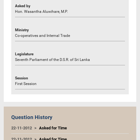
Asked by
Hon. Wasantha Aluwihare, M.P.
Ministry
Co-operatives and Internal Trade
Legislature
Seventh Parliament of the D.S.R. of Sri Lanka
Session
First Session
Question History
22-11-2012
Asked for Time
22-11-2012
Asked for Time