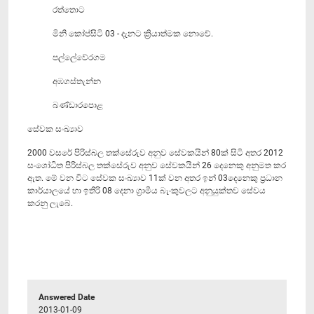
රත්තොට
මිනි කෝප්සිටි 03 - දැනට ක්‍රියාත්මක නොවේ.
පල්ලේවේරගම
අඹගස්තැන්න
බණ්ඩාරපොළ
සේවක සංඛ්‍යාව
2000 වසරේ පිරිස්බල තක්සේරුව අනුව සේවකයින් 80ක් සිටි අතර 2012
සංශෝධිත පිරිස්බල තක්සේරුව අනුව සේවකයින් 26 දෙනෙකු අනුමත කර
ඇත. මේ වන විට සේවක සංඛ්‍යාව 11ක් වන අතර ඉන් 03දෙනෙකු ප්‍රධාන
කාර්යාලයේ හා ඉතිරි 08 දෙනා ග්‍රාමීය බැංකුවලට අනුයුක්තව සේවය
කරනු ලැබේ.
Answered Date
2013-01-09