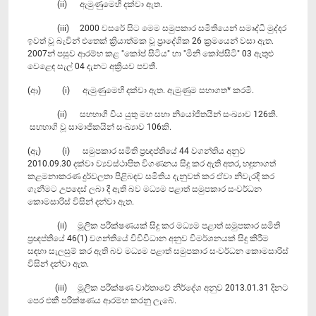
(ii) ඇමුණුමෙහි දක්වා ඇත.
(iii) 2000 වසරේ සිට මෙම සමුපකාර සමිතියෙන් සමෘද්ධි මුද්දර
ඉවත් වූ බැවින් එතෙක් ක්‍රියාත්මක වූ ප්‍රාදේශික 26 ක්‍රමයෙන් වසා ඇත.
2007න් පසුව ආරම්භ කළ "කෝප් සිටිය" හා "මිනි කෝප්සිටි" 03 ඇතුළු
වෙළෙඳ සැල් 04 දැනට අක්‍රියව පවතී.
(ආ) (i) ඇමුණුමෙහි දක්වා ඇත. ඇමුණුම සභාගත* කරමි.
(ii) සහභාගි විය යුතු මහ සභා නියෝජිතයින් සංඛ්‍යාව 126කි.
සහභාගි වූ සාමාජිකයින් සංඛ්‍යාව 106කි.
(ඇ) (i) සමුපකාර සමිති ප්‍රඥප්තියේ 44 වගන්තිය අනුව
2010.09.30 දක්වා ව්‍යවස්ථාපිත විගණනය සිදු කර ඇති අතර, හඳුනාගත්
කළමනාකරණ දුර්වලතා පිළිබඳව සමිතිය දැනුවත් කර ඒවා නිවැරදි කර
ගැනීමට උපදෙස් ලබා දී ඇති බව මධ්‍යම පළාත් සමුපකාර සංවර්ධන
කොමසාරිස් විසින් දන්වා ඇත.
(ii) මූලික පරීක්ෂණයක් සිදු කර මධ්‍යම පළාත් සමුපකාර සමිති
ප්‍රඥප්තියේ 46(1) වගන්තියේ විවිවිධාන අනුව විමර්ශනයක් සිදු කිරීම
සඳහා සැලසුම් කර ඇති බව මධ්‍යම පළාත් සමුපකාර සංවර්ධන කොමසාරිස්
විසින් දන්වා ඇත.
(iii) මූලික පරීක්ෂණ වාර්තාවේ නිර්දේශ අනුව 2013.01.31 දිනට
පෙර එකී පරීක්ෂණය ආරම්භ කරනු ලැබේ.