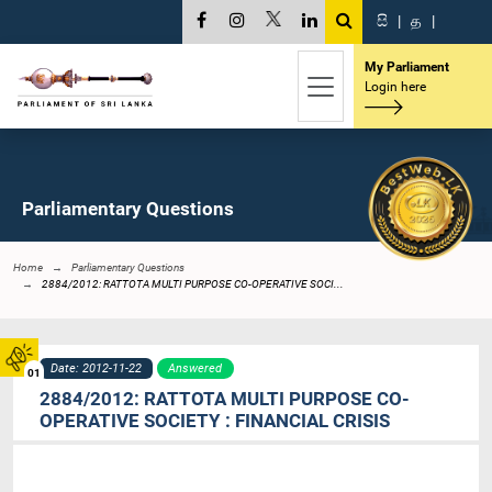
සි
|
த
|
My Parliament
Login here
Parliamentary Questions
Home
Parliamentary Questions
2884/2012: RATTOTA MULTI PURPOSE CO-OPERATIVE SOCI...
Date: 2012-11-22
Answered
01
2884/2012: RATTOTA MULTI PURPOSE CO-
OPERATIVE SOCIETY : FINANCIAL CRISIS