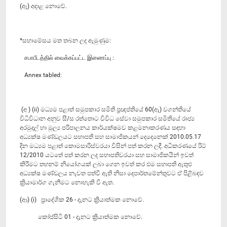
(ඈ) අදාළ නොවේ.
*සභාමේසය මත තබන ලද ඇමුණුම:
சபாபீடத்தில் வைக்கப்பட்ட இணைப்பு :
Annex tabled:
(අ ) (ii) මධ්‍යම පළාත් සමුපකාර සමිති ප්‍රඥප්තියේ 60(ඇ) වගන්තියේ
විධිවිධාන අනුව සී/ස රත්තොට විවිධ සේවා සමුපකාර සමිතියේ රාජ්‍ය
අරමුදල් හා මූල්‍ය පරිපාලනය කා‍ර්යක්ෂමව කළමනාකරණය සඳහා
අධ්‍යක්ෂ මණ්ඩලයට සභාපති සහ සාමාජිකයන් දෙදෙනෙක් 2010.05.17
දින මධ්‍යම පළාත් කොමසාරිස්වරයා විසින් පත් කරන ලදී. අධිකරණයේ රිට්
12/2010 යටතේ පත් කරන ලද සභාපතිවරයා සහ සාමාජිකයින් ඉවත්
කිරීමට තහනම් නියෝගයක් ලබා ගෙන ඉවත් කර එම සභාපති ඇතුළු
අධ්‍යක්ෂ මණ්ඩලය නැවත පත්වී ඇති නිසා දෙපාර්තමේන්තුවට ඒ පිළිබඳව
ක්‍රියාමාර්ග ගැනීමට නොහැකි වී ඇත.
(ආ) (i) ප්‍රාදේශික 26 - දැනට ක්‍රියාත්මක නොවේ.
කෝප්සිටි 01 - දැනට ක්‍රියාත්මක නොවේ.