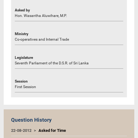
Asked by
Hon. Wasantha Aluwihare, M.P.
Ministry
Co-operatives and Internal Trade
Legislature
Seventh Parliament of the D.S.R. of Sri Lanka
Session
First Session
Question History
22-08-2012
Asked for Time