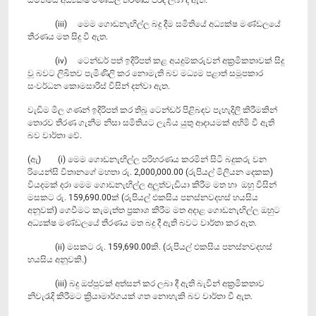
(iii) මෙම ගොඩනැඟිල්ල බදු දීම සමිතියේ අධ්‍යක්ෂ මණ්ඩලයේ
තීරණය මත සිදු වී ඇත.
(iv) ටෙන්ඩර් පත් ඉදිරිපත් කළ අයදුම්කරුවන් අක්‍රමිකතාවක් සිදු
වූ බවට ලිඛිතව පැමිණිලි කර නොමැති බව මධ්‍යම පළාත් සමූපකාර
සංවර්ධන කොමසාරිස් විසින් දන්වා ඇත.
වැඩිම මිල ගණන් ඉදිරිපත් කර තිබූ ටෙන්‍ඩර් පිළිබඳව පැහැදිලි කිරීමකින්
තොරව ‍තීරණ ගැනීම නිසා සමිතියට ලැබිය යුතු ආදා‍යමක් අහිමි වී ඇති
බව වාර්තා වේ.
(ඇ) (i) මෙම ‍ගොඩනැඟිල්ල පරිහරණය කරමින් සිටි බදුකරු වන
රියෙන්සි විතානගේ මහතා රු. 2,000,000.00 (රුපියල් මිලියන දෙකක)
වියදමක් දරා මෙම ගොඩනැඟිල්ල අලුත්වැඩියා කිරීම මත හා ඔහු විසින්
මසකට රු. 159,690.00ක් (රුපියල් එකසිය පනස්නවදහස් හයසිය
අනූවක්) ගෙවීමට කැමැත්ත ප්‍රකාශ කිරීම මත අදාළ ගොඩනැඟිල්ල ඔහුට
අධ්‍යක්ෂ මණ්ඩලයේ තීරණය මත බදු දී ඇති බවට වාර්තා කර ඇත.
(ii) මසකට රු. 159,690.00කි. (රුපියල් එකසිය පනස්නවදහස්
හයසිය අනූවකි.)
(iii) බදු ඔප්පුවක් අත්සන් කර ලබා දී ඇති බැවින් අක්‍රමිකතාව
නිවැරැදි කිරීමට ක්‍රියාමාර්ගයක් ගත නොහැකි බව වාර්තා වී ඇත.