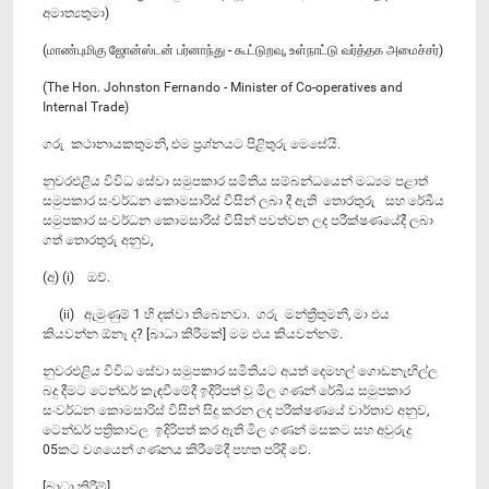
අමාත්‍යතුමා)
(மாண்புமிகு ஜோன்ஸ்டன் பர்னாந்து - கூட்டுறவு, உள்நாட்டு வர்த்தக அமைச்சர்)
(The Hon. Johnston Fernando - Minister of Co-operatives and
Internal Trade)
ගරු කථානායකතුමනි, එම ප්‍රශ්නයට පිළිතුරු මෙසේයි.
නුවරඑළිය විවිධ සේවා සමුපකාර සමිතිය සම්බන්ධයෙන් මධ්‍යම පළාත්
සමුපකාර සංවර්ධන කොමසාරිස් විසින් ලබා දී ඇති‍ තොරතුරු සහ රේඛීය
සමුපකාර සංවර්ධන කොමසාරිස් විසින් පවත්වන ලද පරීක්ෂණයේදී ලබා
ගත් තොරතුරු අනුව,
(අ) (i) ඔව්.
(ii) ඇමුණුම් 1 හි දක්වා තිබෙනවා. ගරු මන්ත්‍රීතුමනි, මා එය
කියවන්න ඕනෑ ද? [බාධා කිරීමක්] මම එය කියවන්නම්.
නුවරඑළිය විවිධ සේවා සමුපකාර සමිතියට අයත් දෙමහල් ගොඩනැඟිල්ල
බදු දීමට ටෙන්ඩර් කැඳවීමේදී ඉදිරිපත් වූ මිල ගණන් රේඛීය සමුපකාර
සංවර්ධන කොමසාරිස් විසින් සිදු කරන ලද පරීක්ෂණයේ වාර්තාව අනුව,
ටෙන්ඩර් පත්‍රිකාවල ඉදිරිපත් කර ඇති මිල ගණන් මසකට සහ අවුරුදු
05කට වශයෙන් ගණනය කිරීමේදී පහත පරිදි වේ.
[බාධා කිරීම්]