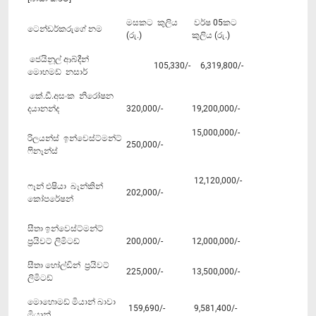
මසකට කුලිය
වර්ෂ 05කට
ටෙන්ඩර්කරුගේ නම
(රු.)
කුලිය (රු.)
ජෙයිනූල් ආබ්දීන්
105,330/-
6,319,800/-
මො‍හමඩ් නසාර්
‍කේ.ඩී.අසංක නිරෝෂන
දයානන්ද
320,000/-
19,200,000/-
15,000,000/-
රිලයන්ස් ඉන්වෙස්ට්මන්ට්
250,000/-
ෆිනෑන්ස්
12,120,000/-
ෆෑන් එෂියා බෑන්කින්
202,000/-
කෝපරේෂන්
සීතා ඉන්වෙස්ට්මන්ට්
ප්‍රයිවට් ලිමිටඩ්
200,000/-
12,000,000/-
සීතා හෝල්ඩින් ප්‍රයිවට්
225,000/-
13,500,000/-
ලිමිටඩ්
මොහොමඩ් මියාන් බාවා
159,690/-
9,581,400/-
මියාන්