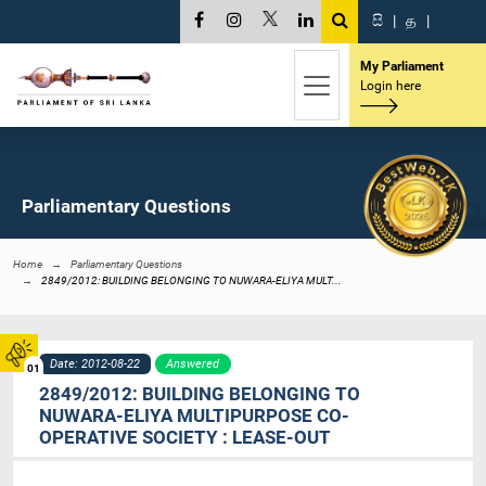
සි
|
த
|
My Parliament
Login here
Parliamentary Questions
Home
Parliamentary Questions
2849/2012: BUILDING BELONGING TO NUWARA-ELIYA MULT...
Date: 2012-08-22
Answered
01
2849/2012: BUILDING BELONGING TO
NUWARA-ELIYA MULTIPURPOSE CO-
OPERATIVE SOCIETY : LEASE-OUT