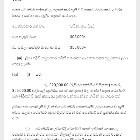
පහත ටෙන්ඩර් පත්‍රිකාවල සඳහන් කර ඇති වටිනාකම් මාසයකට ද වර්ෂ
5කට ද යන්න පැහැදිලිව සඳහන් කර නැත.
ටෙන්ඩර්කරු‍ගේ නම
වටිනාකම (රු.)
රංග පැතුම් මයා
303,000/-
ඩී. චමිලා කස්තුරි ජාගොඩ මිය
355,000/-
(iii) ලියා පදිංචි සමුපකාර සමිති සහ රාජ්‍ය ආයතන සඳහා ප්‍රමුඛතාව ලබා
දෙනු ලැබේ.
(ආ) (i) ඔව්.
රු. 320,000.00 (රුපියල් තුන්සිය විසිදහස) සහ රු.
355,000.00 (රුපියල් තුන්සිය පනස් පන්දහස) මිල ගණන් සඳහා ටෙන්ඩර්
පත් ඉදිරිපත් වී ඇති අතර, අයදුම්කරුවන් තමන්ගේ නමින් ටෙන්ඩර් පත්
ලබාගෙන නොමැති බැවින් එය ටෙන්ඩර් කොන්දේසි උල්ලංඝනය වී ඇති
බවට සලකා ටෙන්ඩර් අනුකමිටුව විසින් එම ටෙන්ඩර් පත් ප්‍රතික්ෂේප කර
ඇත.
(ii) ටෙන්ඩර් කැඳවීමේදී ටෙන්ඩර් පතක් ඉදිරිපත් නොකළ,
‍එහෙත් දැනටමත් එම ගොඩනැඟිල්ලේ බදුකරු වෙත තවත් වසර 05කට
සමිතියේ අධ්‍යක්ෂ මණ්ඩ‍ල තීරණය පරිදි ලබා දී ඇත.