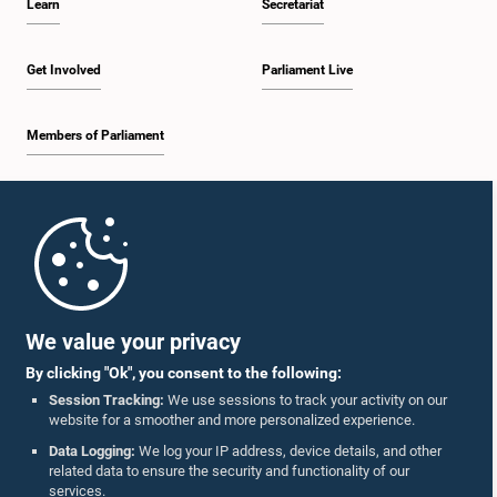
Learn
Secretariat
Get Involved
Parliament Live
Members of Parliament
Home
Parliament Mobile App
We value your privacy
By clicking "Ok", you consent to the following:
Session Tracking:
We use sessions to track your activity on our
website for a smoother and more personalized experience.
Follow Us On :
Data Logging:
We log your IP address, device details, and other
related data to ensure the security and functionality of our
services.
Accolades