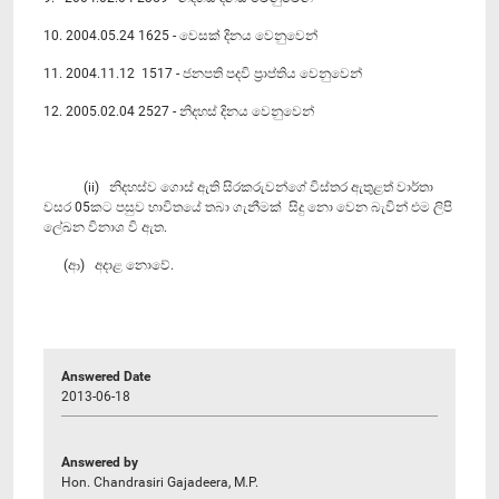
10. 2004.05.24 1625 - වෙසක් දිනය වෙනුවෙන්
11. 2004.11.12 1517 - ජනපති පදවි ප්‍රාප්තිය වෙනුවෙන්
12. 2005.02.04 2527 - නිදහස් දිනය වෙනුවෙන්
(ii) නිදහස්ව ගොස් ඇති සිරකරුවන්ගේ විස්තර ඇතුළත් වාර්තා
වසර 05කට පසුව භාවිතයේ තබා ගැනීමක් සිදු නො වෙන බැවින් එම ලිපි
ලේඛන විනාශ වි ඇත.
(ආ) අදාළ නොවේ.
Answered Date
2013-06-18
Answered by
Hon. Chandrasiri Gajadeera, M.P.