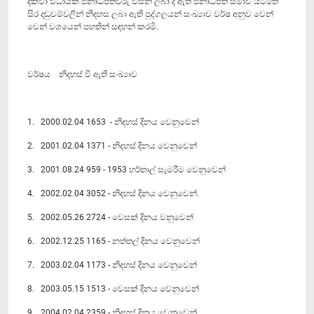
දක්වා විධායක ජනාධිපතිවරු විසින් ලබා දී ඇති ජනාධිපති සමාව යටතේ
සිර දඬුවම්වලින් නිදහස ලබා ඇති පුද්ගලයන් සංඛ්‍යාව වර්ෂ අනුව වෙන්
වෙන් වශයෙන් පහතින් සඳහන් කරමි.
වර්ෂය නිදහස් වී ඇති සංඛ්‍යාව
1. 2000.02.04 1653 - නිදහස් දිනය වෙනුවෙන්
2. 2001.02.04 1371 - නිදහස් දිනය වෙනුවෙන්
3. 2001.08.24 959 - 1953 හර්තාල් සැමරීම වෙනුවෙන්
4. 2002.02.04 3052 - නිදහස් දිනය වෙනු‍වෙන්.
5. 2002.05.26 2724 - වෙසක් දිනය වනුවෙන්
6. 2002.12.25 1165 - නත්තල් දිනය වෙනුවෙන්
7. 2003.02.04 1173 - නිදහස් දිනය වෙනුවෙන්
8. 2003.05.15 1513 - වෙසක් දිනය වෙනුවෙන්
9. 2004.02.04 2359 - නිදහස් දිනය වෙනුවෙන්