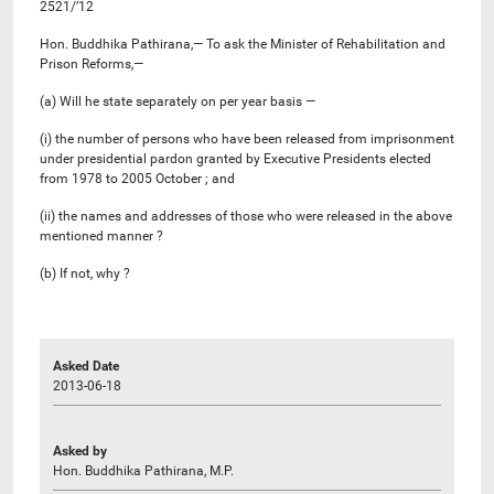
2521/’12
Hon. Buddhika Pathirana,— To ask the Minister of Rehabilitation and
Prison Reforms,—
(a) Will he state separately on per year basis —
(i) the number of persons who have been released from imprisonment
under presidential pardon granted by Executive Presidents elected
from 1978 to 2005 October ; and
(ii) the names and addresses of those who were released in the above
mentioned manner ?
(b) If not, why ?
Asked Date
2013-06-18
Asked by
Hon. Buddhika Pathirana, M.P.