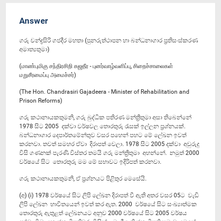
Answer
ගරු චන්ද්‍රසිරි ගජදීර මහතා (පුනරුත්ථාපන හා බන්ධනාගාර ප්‍රතිසංස්කරණ
අමාත්‍යතුමා)
(மாண்புமிகு சந்திரசிறி கஜதீர - புனர்வாழ்வளிப்பு, சிறைச்சாலைகள்
மறுசீரமைப்பு அமைச்சர்)
(The Hon. Chandrasiri Gajadeera - Minister of Rehabilitation and
Prison Reforms)
ගරු කථානායකතුමනි, ගරු බුද්ධික පතිරණ මන්ත්‍රීතුමා අසා තිබෙන්නේ
1978 සිට 2005 දක්වා වර්ෂවල තොරතුරු රැසක් ඉල්ලන ප්‍රශ්නයක්.
බන්ධනාගාර දෙපාර්තමේන්තුව වසර පහෙන් පහට මේ ලේඛන ඉවත්
කරනවා. තවත් සමහර ඒවා දිරාපත් වෙලා. 1978 සිට 2005 දක්වා අවුරුදු
විසි ගණනක් පැරණි විස්තර තමයි ගරු මන්ත්‍රීතුමා අහන්නේ. නමුත් 2000
වර්ෂයේ සිට තොරතුරු මම මේ සභාවට ඉදිරිපත් කරනවා.
ගරු කථානායකතුමනි, ඒ ප්‍රශ්නයට පිළිතුර මෙසේයි.
(අ) (i) 1978 වර්ෂයේ සිට ලිපි ලේඛන දිරාපත් වී ඇති අතර වසර 05ට වැඩි
ලිපි ලේඛන භාවිතයෙන් ඉවත් කර ඇත. 2000 වර්ෂයේ සිට සංඛ්‍යාත්මක
තොරතුරු ඇතුළත් ලේඛනයට අනුව 2000 වර්ෂයේ සිට 2005 වර්ෂය