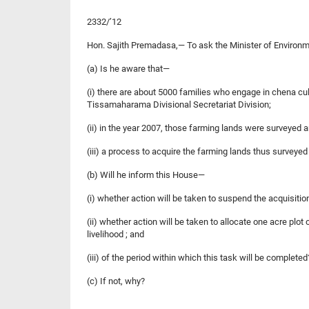
2332/’12
Hon. Sajith Premadasa,— To ask the Minister of Environ
(a) Is he aware that—
(i) there are about 5000 families who engage in chena cult
Tissamaharama Divisional Secretariat Division;
(ii) in the year 2007, those farming lands were surveyed
(iii) a process to acquire the farming lands thus survey
(b) Will he inform this House—
(i) whether action will be taken to suspend the acquisitio
(ii) whether action will be taken to allocate one acre plot
livelihood ; and
(iii) of the period within which this task will be complete
(c) If not, why?