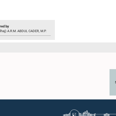
ed by
Alhaj) A.R.M. ABDUL CADER, M.P.