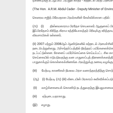
(மாண்புமிகு ஏ.ஆர்.எம். அப்துல் காதர் - சுற்றாடல் பிரதி அமைச்
(The Hon. A.R.M. Abdul Cader - Deputy Minister of Envi
கெளரவ சஜித் பிரேமதாஸ அவர்களின் கேள்விக்கான பதில்:
(அ) (i) திஸ்ஸமகாராம பிரதேச செயலாளர் ஆளுகைப் பிரதேச
இப்பிரதேசம் கிரிந்த கிராம உத்தியோகத்தர் பிரிவுக்கு உரி
விவசாயிகள் உள்ளனர்.
(ii) 2007 மற்றும் 2008ஆம் ஆண்டுகளில் சுற்றாடல் அமைச
நடைபெற்றுள்ளது. அச்சந்தா்ப்பத்தில் நிரந்தரப் பயிர்களைக
நடப்பட்டுள்ளன. சேனைப் பயிர்ச்செய்கை செய்யப்பட்ட சில க
செய்கையில் ஈடுபடுவதற்கு வன பாதுகாப்புத் திணைக்களத்த
பாதுகாக்கும் கொள்கைக்கிணங்க அவற்றுக்கு உணவு வழங்குத
(iii) மேற்படி காணிகள் நிமலவ அரச வனாந்தரத்திற்கு செ
(ஆ) (i) மேற்படி (அ) (iii) விடையின் பிரகாரம் சுவீகரிக்க
(ii) வாழ்க்கையைக் கொண்டு நடத்துவதற்கு இயலுமானவா
(iii) ஏற்புடையதாகாது.
(இ) எழாது.