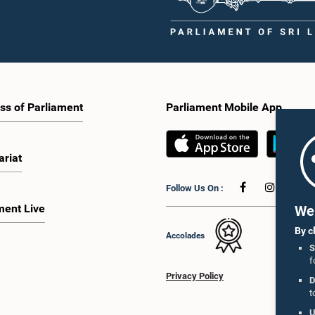
ss of Parliament
Parliament Mobile App
ariat
Follow Us On :
ment Live
We 
By c
Accolades
S
f
Privacy Policy
D
t
U