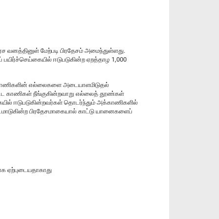
வனத்தினுள் மேற்படி பிரதேசம் அமைந்துள்ளது.
் பயிர்ச்செய்கையில் ஈடுபடுகின்ற ஏறத்தாழ 1,000
 அரச காணிகளின் எல்லைகளை அடையாளமிடுதல்
பட்ட காணிகள் நீங்குகின்றவாறு எல்லைத் தூண்கள்
யில் ஈடுபடுகின்றவர்கள் தொடர்ந்தும் அக்காணிகளில்
 நடமாடுகின்ற பிரதேசமாகையால் காட்டு யானைகளைப்
ாக ஏற்புடையதாகாது