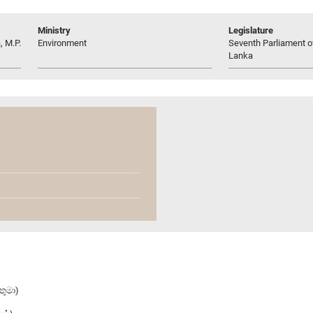
Ministry
Legislature
, M.P.
Environment
Seventh Parliament of
Lanka
තුමා)