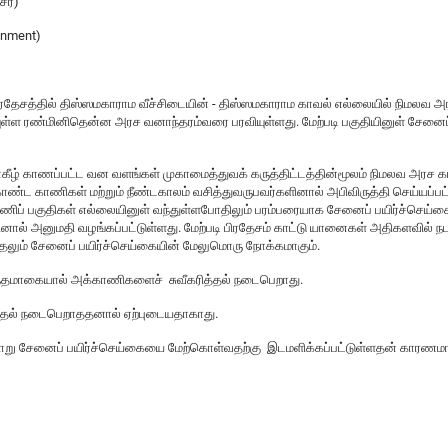
சர்)
ronment)
த்தில் திஸ்ஸமகாராம வீச்சிடையின் - திஸ்ஸமகாராம காவல் எல்லையில் நிமலவ அரச 
த்தாயுள்ள ரண்மினிதென்ன அரச வனாந்தரம்வரை பரவியுள்ளது. மேற்படி பகுதியினுள் சேனைப
்சின்கீழ் காணப்பட்ட வன வளங்கள் முகாமைத்துவக் கருத்திட்டத்தின்மூலம் நிமலவ
்கொண்ட காணிகள் மற்றும் நீண்டகாலம் வசித்துவருபவர்களினால் அபிவிருத்தி செய்யப்
ாணிப் பகுதிகள் எல்லையினுள் வந்துள்ளபோதிலும் பரம்பரையாக சேனைப் பயிர்ச்செய்கை
ினால் அனுமதி வழங்கப்பட்டுள்ளது. மேற்படி பிரதேசம் காட்டு யானைகள் அதிகளவில்
லும் சேனைப் பயிர்ச்செய்கையின் மேலுமொரு நோக்கமாகும்.
ாந்தமாகையால் அக்காணிகளைச் சுவீகரித்தல் நடைபெறாது.
ப்படுதல் நடைபெறாததனால் ஏற்புடையதாகாது.
று சேனைப் பயிர்ச்செய்கையை மேற்கொள்வதற்கு இடமளிக்கப்பட்டுள்ளதன் காரணம