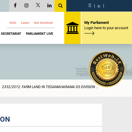
සි
|
த
|
My Parliament
Visit
Learn
Get Involved
Login here to your account
SECRETARIAT
PARLIAMENT LIVE
2332/2012: FARM LAND IN TISSAMAHARAMA DS DIVISION ...
ION