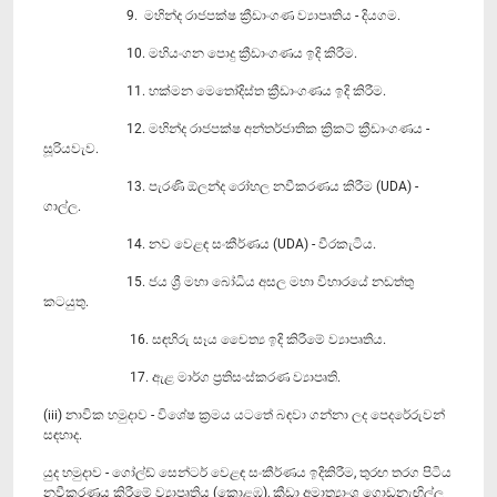
9. මහින්ද රාජපක්ෂ ක්‍රීඩාංගණ ව්‍යාපෘතිය - දියගම.
10. මහියංගන පොදු ක්‍රීඩාංගණය ඉදි කිරීම.
11. හක්මන මෙතෝදිස්ත ක්‍රීඩාංගණය ඉදි කිරීම.
12. මහින්ද රාජපක්ෂ අන්තර්ජාතික ක්‍රිකට් ක්‍රීඩාංගණය -
සූරියවැව.
13. පැරණි ඕලන්ද රෝහල නවීකරණය කිරීම (UDA) -
ගාල්ල.
14. නව ‍වෙළඳ සංකීර්ණය (UDA) - වීරකැටිය.
15. ජය ශ්‍රී මහා බෝධිය අසල මහා විහාරයේ නඩත්තු
කටයුතු.
16. සඳහිරු සෑය චෛත්‍ය ඉදි කිරීමේ ව්‍යාපෘතිය.
17. ඇළ මාර්ග ප්‍රතිසංස්කරණ ව්‍යාපෘති.
(iii) නාවික හමුදාව - විශේෂ ක්‍රමය යටතේ බඳවා ගන්නා ලද පෙදරේරුවන්
සඳහාද.
යුද හමුදාව - ගෝල්ඩ් සෙන්ටර් වෙළඳ සංකීර්ණය ඉදිකිරීම, තුරඟ තරග පිටිය
නවීකරණය කිරීමේ ව්‍යාපෘතිය (කොළඹ), ක්‍රීඩා අමාත්‍යාංශ ගොඩනැඟිල්ල