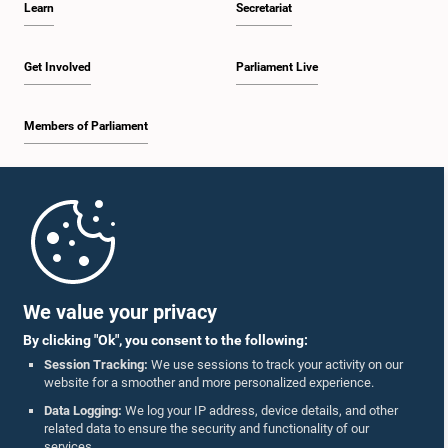
Learn
Secretariat
Get Involved
Parliament Live
Members of Parliament
Home
Parliament Mobile App
We value your privacy
By clicking "Ok", you consent to the following:
Session Tracking:
We use sessions to track your activity on our
website for a smoother and more personalized experience.
Follow Us On :
Data Logging:
We log your IP address, device details, and other
related data to ensure the security and functionality of our
services.