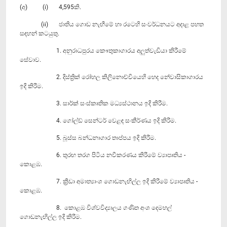
(අ) (i) 4,595කි.
(ii) ජාතිය ගොඩ නැඟීමේ හා රටෙහි සංවර්ධනයට අදාළ පහත
සඳහන් කටයුතු.
1. අනුරාධපුරය කෞතුකාගාරය අලුත්වැඩියා කිරීමේ
සේවාව.
2. දිස්ත්‍රික් රෝහල කිලිනොච්‍චියෙහි හෙද නේවාසිකාගාරය
ඉදි කිරීම.
3. සාර්ක් සංස්කෘතික මධ්‍යස්ථානය ඉදි කිරීම.
4. ගෝල්ඩ් සෙන්ටර් වෙළඳ සංකීර්ණය ඉදි කිරීම.
5. බූස්ස බන්ධනාගාර තාප්පය ඉදි කිරීම.
6. තුරඟ තරග පිටිය නවීකරණය කිරීමේ ව්‍යාපෘතිය -
කොළඹ.
7. ක්‍රීඩා අමාත්‍යාංශ ගොඩනැඟිල්ල ඉදි කිරීමේ ව්‍යාපෘතිය -
කොළඹ.
8. කොළඹ විශ්වවිද්‍යාලය ගණිත අංශ දෙමහල්
ගොඩනැඟිල්ල ඉදි කිරීම.