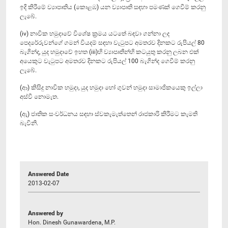
ඉදි කිරීමේ ව්‍යාපෘතිය (කොළඹ) යන ව්‍යාපෘති සඳහා පමණක් ගෙවීම් කරනු
ලැබේ.
(iv) නාවික හමුදාවේ විශේෂ ක්‍රමය යටතේ බඳවා ගන්නා ලද
පෙදරේරුවන්ගේ ‍ගමන් වියදම් සඳහා වැටුපට අමතරව දිනකට රුපියල් 80
බැගින්ද, යුද හමුදාවේ ඉහත (iii)හි ව්‍යාපෘතීන්හි කටයුතු කරනු ලබන එක්
අයෙකුට වැටුපට අමතරව දිනකට රුපියල් 100 බැගින්ද ගෙවීම් කරනු
ලැබේ.
(ආ) කිසිදු නාවික හමුදා, යුද හමුදා හෝ ගුවන් හමුදා සාමාජිකයෙකු ඉල්ලා
අස්වී නොමැත.
(ඇ) ජාතික සංවර්ධනය සඳහා ස්වකැමැත්තෙන් රාජකාරි කිරීමට කැමති
බැවිනි.
Answered Date
2013-02-07
Answered by
Hon. Dinesh Gunawardena, M.P.