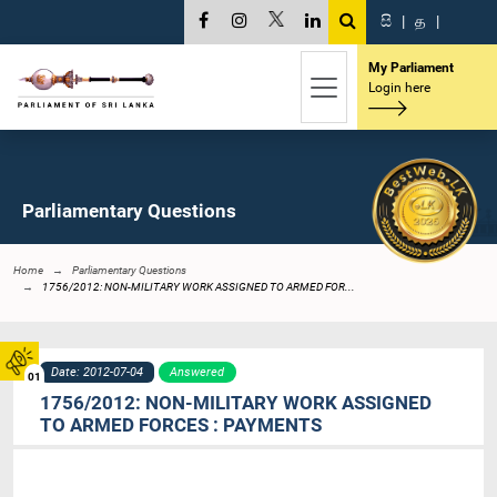
සි
|
த
|
My Parliament
Login here
Parliamentary Questions
Home
Parliamentary Questions
1756/2012: NON-MILITARY WORK ASSIGNED TO ARMED FOR...
Date: 2012-07-04
Answered
01
1756/2012: NON-MILITARY WORK ASSIGNED
TO ARMED FORCES : PAYMENTS