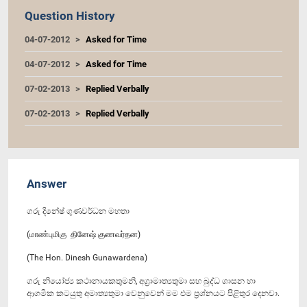
Question History
04-07-2012
Asked for Time
04-07-2012
Asked for Time
07-02-2013
Replied Verbally
07-02-2013
Replied Verbally
Answer
ගරු දිනේෂ් ගුණවර්ධන මහතා
(மாண்புமிகு தினேஷ் குணவர்தன)
(The Hon. Dinesh Gunawardena)
ගරු නියෝජ්‍ය කථානායකතුමනි, අග්‍රාමාත්‍යතුමා සහ බුද්ධ ශාසන හා
ආගමික කටයුතු අමාත්‍යතුමා වෙනුවෙන් මම එම ප්‍රශ්නයට පිළිතුර දෙනවා.