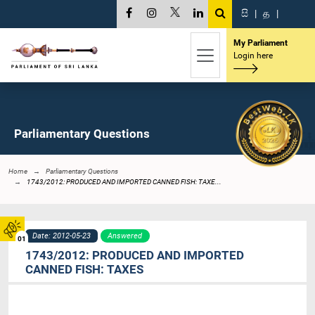
සි
|
த
|
My Parliament
Login here
Parliamentary Questions
Home
Parliamentary Questions
1743/2012: PRODUCED AND IMPORTED CANNED FISH: TAXE...
Date: 2012-05-23
Answered
01
1743/2012: PRODUCED AND IMPORTED
CANNED FISH: TAXES