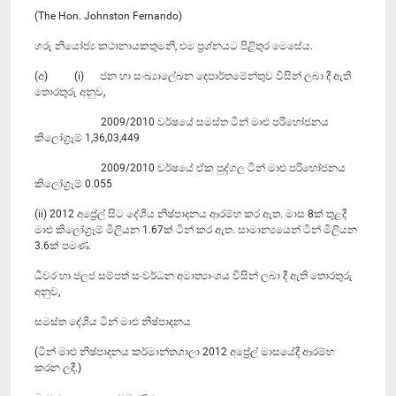
(The Hon. Johnston Fernando)
ගරු නියෝජ්‍ය කථානායකතුමනි, එම ප්‍රශ්නයට පිළිතුර මෙසේය.
(අ) (i) ජන හා සංඛ්‍යාලේඛන දෙපාර්තමේන්තුව විසින් ලබා දී ඇති
තොරතුරු අනුව,
2009/2010 වර්ෂයේ සමස්ත ටින් මාළු පරිභෝජනය
කිලෝග්‍රෑම් 1,36,03,449
2009/2010 වර්ෂයේ ඒක පුද්ගල ටින් මාළු පරිභෝජනය
කිලෝග්‍රෑම් 0.055
(ii) 2012 අප්‍රේල් සිට දේශීය නිෂ්පාදනය ආරම්භ කර ඇත. මාස 8ක් තුළදී
මාළු කිලෝග්‍රෑම් මිලියන 1.67ක් ටින් කර ඇත. සාමාන්‍යයෙන් ටින් මිලියන
3.6ක් පමණ.
ධීවර හා ජලජ සම්පත් සංවර්ධන අමාත්‍යාංශය විසින් ලබා දී ඇති තොරතුරු
අනුව,
සමස්ත දේශීය ටින් මාළු නිෂ්පාදනය
(ටින් මාළු නිෂ්පාදනය කර්මාන්තශාලා 2012 අප්‍රේල් මාසයේදී ආරම්භ
කරන ලදී.)