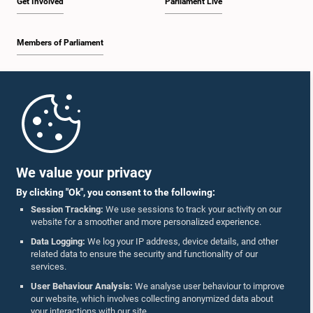
Get Involved
Parliament Live
Members of Parliament
Home
Parliament Mobile App
We value your privacy
By clicking "Ok", you consent to the following:
Session Tracking:
We use sessions to track your activity on our
website for a smoother and more personalized experience.
Follow Us On :
Data Logging:
We log your IP address, device details, and other
related data to ensure the security and functionality of our
services.
Accolades
User Behaviour Analysis:
We analyse user behaviour to improve
our website, which involves collecting anonymized data about
Privacy Policy
your interactions with our site.