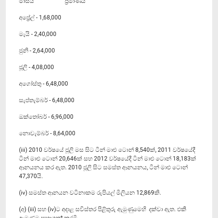
මාසය ප්‍රමාණය
අප්‍රේල් - 1,68,000
මැයි - 2,40,000
ජුනි - 2,64,000
ජූලි - 4,08,000
අගෝස්තු - 6,48,000
සැප්තැම්බර් - 6,48,000
ඔක්තෝබර් - 6,96,000
නොවැම්බර් - 8,64,000
(iii) 2010 වර්ෂයේ ජූලි මස සිට ටින් මාළු ටොන් 8,540ක්, 2011 වර්ෂයේදී
ටින් මාළු ටොන් 20,646ක් සහ 2012 වර්ෂයේදී ටින් මාළු ටොන් 18,183ක්
ආනයනය කර ඇත. 2010 ජූලි සිට සමස්ත ආනයනය, ටින් මාළු ටොන්
47,370යි.
(iv) සමස්ත ආනයන වටිනාකම රුපියල් මිලියන 12,869කි.
(අ) (iii) සහ (iv)ට අදාළ සවිස්තර පිළිතුරු ඇමුණුමෙහි දක්වා ඇත. එකී
ඇමුණුම සභාගත* කරමි.