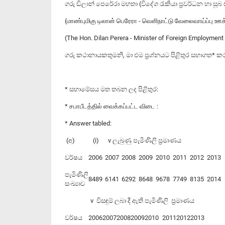
ගරු ඩිලාන් පෙරේරා මහතා (විදේශ රැකියා ප්‍රවර්ධන හා සුබ 
(மாண்புமிகு டிலான் பெரேரா - வெளிநாட்டு வேலைவாய்ப்பு ஊக
(The Hon. Dilan Perera - Minister of Foreign Employmen
ගරු කථානායකතුමනි, මා එම ප්‍රශ්නයට පිළිතුර සභාගත* ක
* සභාමේසය මත තබන ලද පිළිතුර:
* சபாபீடத்தில் வைக்கப்பட்ட விடை :
* Answer tabled:
(අ) (i) v ලැබුණු පැමිණිලි ප්‍රමාණය
වර්ෂය
2006
2007
2008
2009
2010
2011
2012
2013
පැමිණිලි
8489
6141
6292
8648
9678
7749
8135
2014
සංඛ්‍යාව
v විසඳුම් ලබා දී ඇති පැමිණිලි ප්‍රමාණය
වර්ෂය
2006
2007
2008
2009
2010
2011
2012
2013