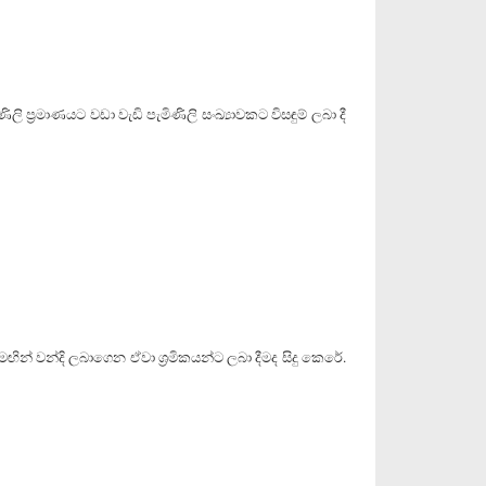
්‍රමාණයට වඩා වැඩි පැමිණිලි සංඛ්‍යාවකට විසඳුම් ලබා දී
් වන්දි ලබාගෙන ඒවා ශ්‍රමිකයන්ට ලබා දීමද සිදු කෙරේ.