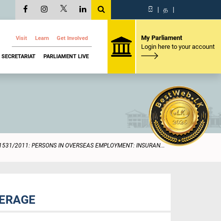
සි
|
த
|
My Parliament
Visit
Learn
Get Involved
Login here to your account
SECRETARIAT
PARLIAMENT LIVE
1531/2011: PERSONS IN OVERSEAS EMPLOYMENT: INSURAN...
VERAGE