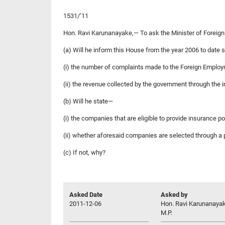
1531/’11
Hon. Ravi Karunanayake,— To ask the Minister of Forei
(a) Will he inform this House from the year 2006 to date 
(i) the number of complaints made to the Foreign Emplo
(ii) the revenue collected by the government through th
(b) Will he state—
(i) the companies that are eligible to provide insurance 
(ii) whether aforesaid companies are selected through a
(c) If not, why?
Asked Date
Asked by
2011-12-06
Hon. Ravi Karunanayak
M.P.