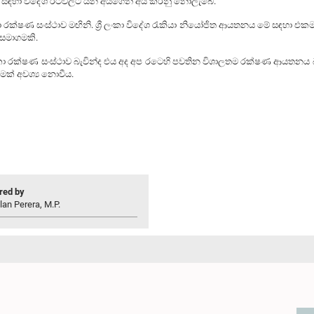
ඳහා විදේශ රටවලට යන අයගෙන් අය කරනු නොලැබේ.
ක්ෂණ සංස්ථාව මඟිනි. ශ්‍රී ලංකා විදේශ රැකියා නියෝජිත ආයතනය මේ සඳහා එකම
 සමාගමකි.
්ෂණ සංස්ථාව බැවින්ද එය අද අප රටෙහි පවතින විශාලතම රක්ෂණ ආයතනය බැව
මක් අවශ්‍ය නොවීය.
ed by
lan Perera, M.P.