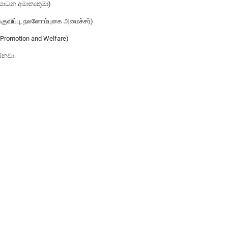
සාධන අමාත්‍යතුමා)
்குவிப்பு, நலனோம்புகை அமைச்சர்)
t Promotion and Welfare)
රනවා.