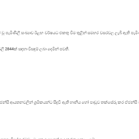
ණිලි සංඛ්‍යාව ඊළඟ වර්ෂයට එකතු වීම තුළින් සමහර වසරවල ලැබී ඇති පැමිණිලි ප
4ක් සඳහා විසඳුම් ලබා දෙමින් පවතී.
ආයතනවලින් ශ්‍රමිකයන්ට සිදුවී ඇති හානිය හෝ පාඩුව තක්සේරු කර ඒජන්සි මඟින