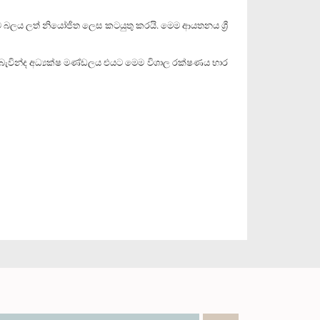
 බලය ලත් නියෝජිත ලෙස කටයුතු කරයි. මෙම ආයතනය ශ්‍රී
ින්ද අධ්‍යක්ෂ මණ්ඩලය එයට මෙම විශාල රක්ෂණය භාර