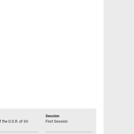
Session
 the D.S.R. of Sri
First Session