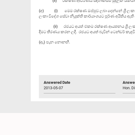
(ii) රක්ෂණ ආවරණය සඳහාකිසිම මුදලක් රැකියා ස
(අ) (i) මෙම රක්ෂණ ඔප්පුව ලබා දෙන්නේ ශ්‍රී ලංකා ර
ලංකා විදේශ සේවා නියුක්ති කාර්යාංශයට පූර්ණ අයිතිය ඇති
(ii) රජයට අයත් එකම රක්ෂණ ආයතනය ශ්‍රී ලංකා රක
දීමට තීරණය කරන ලදී. රජයට අයත් බැවින් ටෙන්ඩර් කැඳවී
(ඇ) පැන නොනඟී.
Answered Date
Answer
2013-05-07
Hon. Di