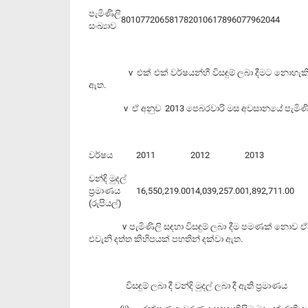
පැමිණිලි
8010
7720
6581
7820
10617
8960
7796
2044
සංඛ්‍යාව
v එක් එක් වර්ෂයන්හී විසඳුම් ලබා දීමට නොහැකි වූ පැමි
ඇත.
v ඒ අනුව 2013 පෙබරවාරි මස අවසානයේ පැමිණිලි 284
වර්ෂය
2011
2012
2013
වන්දි මුදල්
ප්‍රමාණය
16,550,219.00
14,039,257.00
1,892,711.00
(රුපියල්)
v පැමිණිලි සඳහා විසඳුම් ලබා දීම පමණක් නොව ඒජන්සි 
එවැනි දත්ත කිහිපයක් පහතින් දක්වා ඇත.
විසඳුම් ලබා දී වන්දි මුදල් ලබා දී ඇති ප්‍රමාණය