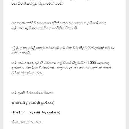
වන විටත් කටයුතු සිදු කරමින් පවතී.
එය ජපන් එන්ටීටී සමාගමේ අයිතිය නව සමාගමට පැවරීමේදී රජය
මැදිහත්ව ඇති කර ගත් විශේෂ අයිතිවාසිකමකි.
(ii) ශ්‍රී ලංකා ටෙලිකොම් සමාගමේ මේ වන විට නිලධාරින් දහසක් පමණ
සේවය කරයි.
ගරු කථානායකතුමනි, විධායක ශ්‍රේණියේ නිලධාරින් 1,006 දෙනෙකු
ඉන්නවා. ඒක දීර්ඝ විස්තරයක්. එතුමාට අවශ්‍ය නම් මට පුළුවන් ඒකත්
එකින් එක කියවන්න.
ගරු දයාසිරි ජයසේකර මහතා
(மாண்புமிகு தயாசிறி ஜயசேகர)
(The Hon. Dayasiri Jayasekara)
කියවන්න ඕනෑ නැහැ.