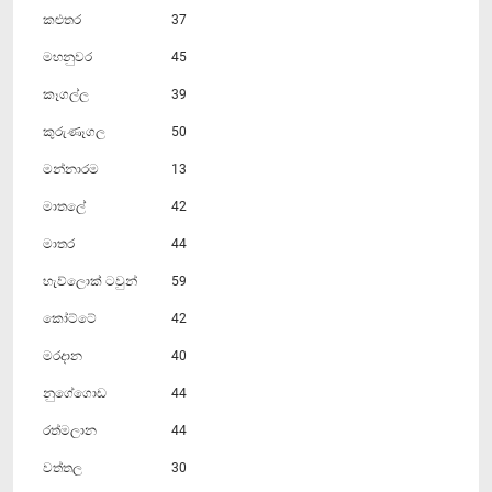
කළුතර
37
මහනුවර
45
කෑගල්ල
39
කුරුණෑගල
50
මන්නාරම
13
මාතලේ
42
මාතර
44
හැව්ලොක් ටවුන්
59
කෝට්ටේ
42
මරදාන
40
නුගේගොඩ
44
රත්මලාන
44
වත්තල
30