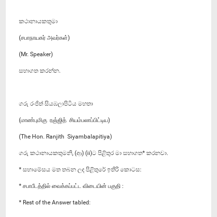
කථානායකතුමා
(சபாநாயகர் அவர்கள்)
(Mr. Speaker)
සභාගත කරන්න.
ගරු රංජිත් සියඹලාපිටිය මහතා
(மாண்புமிகு ரஞ்ஜித் சியம்பலாப்பிட்டிய)
(The Hon. Ranjith Siyambalapitiya)
ගරු කථානායකතුමනි, (ආ) (ii)ට පිළිතුර මා සභාගත* කරනවා.
* සභාමේසය මත තබන ලද පිළිතුරේ ඉතිරි කොටස:
* சபாபீடத்தில் வைக்கப்பட்ட விடையின் பகுதி :
* Rest of the Answer tabled: