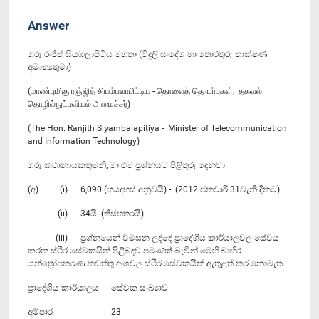
Answer
ගරු රංජිත් සියඹලාපිටිය මහතා (විදුලි සංදේශ හා තොරතුරු තාක්ෂණ
අමාත්‍යතුමා)
(மாண்புமிகு ரஞ்ஜித் சியம்பலாபிட்டிய - தொலைத் தொடர்புகள், தகவல்
தொழில்நுட்பவியல் அமைச்சர்)
(The Hon. Ranjith Siyambalapitiya - Minister of Telecommunication
and Information Technology)
ගරු කථානායකතුමනි, මා එම ප්‍රශ්නයට පිළිතුරු දෙනවා.
(අ) (i) 6,090 (හයදහස් අනූවයි) - (2012 ජනවාරි 31වැනි දිනට)
(ii) 34යි. (තිස්හතරයි)
(iii) ප්‍රශ්නයෙන් විමසන ලද්දේ ප්‍රාදේශීය කාර්යාලවල සේවය
කරන ස්ථිර සේවකයින් පිළිබඳව පමණක් බැවින් මෙහි බාහිර
යන්ත්‍රෝපකරණ නඩත්තු අංශවල ස්ථිර සේවකයින් ඇතුළත් කර නොමැත.
ප්‍රාදේශීය කාර්යාලය
සේවක සංඛ්‍යාව
අම්පාර
23