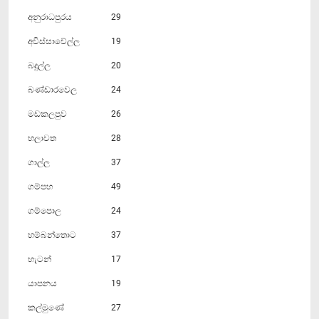
අනුරාධපුරය
29
අවිස්සාවේල්ල
19
බදුල්ල
20
බණ්ඩාරවෙල
24
මඩකලපුව
26
හලාවත
28
ගාල්ල
37
ගම්පහ
49
ගම්පොල
24
හම්බන්තොට
37
හැටන්
17
යාපනය
19
කල්මුණේ
27