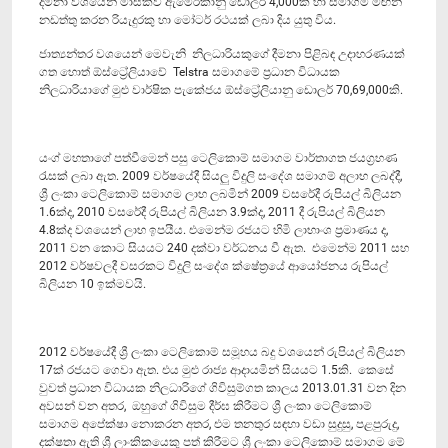
දීමනා වශයෙන් මාසිකව ඇමෙරිකානු ඩොලර් 4,000ක් හා සමාගම මඟින්
නඩත්තු කරන රියැදුරකු හා මෝටර් රථයක් ලබා දිය යුතු විය.
ජාත්‍යන්තර වශයෙන් මෙවැනි නිලධාරියකුගේ දීමනා පිළිබඳ උදාහරණයක්
ගත හොත් ඕස්ට්‍රේලියාවේ Telstra සමාගමේ ප්‍රධාන විධායක
නිලධාරියාගේ මුළු වාර්ෂික පැකේජය ඕස්ට්‍රේලියානු ඩොලර් 70,69,000කි.
යංග් මහතාගේ පත්වීමෙන් පසු ටෙලිකොම් සමාගම වාර්තාගත ජයග්‍රහණ
රැසක් ලබා ඇත. 2009 වර්ෂයේදී සියලු විදුලි සංදේශ සමාගම් අලාභ ලබද්දී,
ශ්‍රී ලංකා ටෙලිකොම් සමාගම ලාභ ලබමින් 2009 වසරේදී රුපියල් බිලියන
1.6ක්ද, 2010 වසරේදී රුපියල් බිලියන 3.9ක්ද, 2011 දී රුපියල් බිලියන
4.8ක්ද වශයෙන් ලාභ ඉපයීය. එමෙන්ම රජයට හිමි ලාභාංශ ප්‍රමාණය ද,
2011 වන කොට සියයට 240 දක්වා වර්ධනය වී ඇත. එමෙන්ම 2011 සහ
2012 වර්ෂවලදී වසරකට විදුලි සං‍දේශ ක්ෂේත්‍රයේ ආයෝජනය රුපියල්
බිලියන 10 ඉක්මවයි.
2012 වර්ෂයේදී ශ්‍රී ලංකා ටෙලිකොම් සමූහය බදු වශයෙන් රුපියල් බිලියන
17ක් රජයට ගෙවා ඇත. එය මුළු රාජ්‍ය ආදායමින් සියයට 1.5කි. කෙසේ
වුවත් ප්‍රධාන විධායක නිලධාරිගේ ගිවිසුම්ගත කාලය 2013.01.31 වන දින
අවසන් වන අතර, ඔහුගේ ගිවිසුම දීර්ඝ කිරීමට ශ්‍රී ලංකා ටෙලි‍කොම්
සමාගම අපේක්ෂා නොකරන අතර, එම තනතුර සඳහා වඩා සුදුසු, පළපුරුදු,
දක්ෂතා ඇති ශ්‍රී ලාංකිකයෙකු පත් කිරීමට ශ්‍රී ලංකා ටෙලිකොම් සමාගම මේ