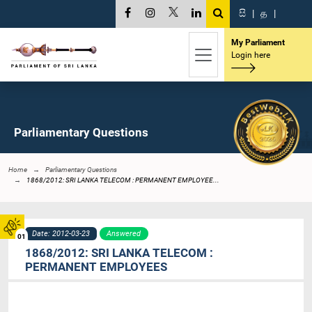
සි
|
த
|
My Parliament
Login here
Parliamentary Questions
Home
Parliamentary Questions
1868/2012: SRI LANKA TELECOM : PERMANENT EMPLOYEE...
Date: 2012-03-23
Answered
01
1868/2012: SRI LANKA TELECOM :
PERMANENT EMPLOYEES