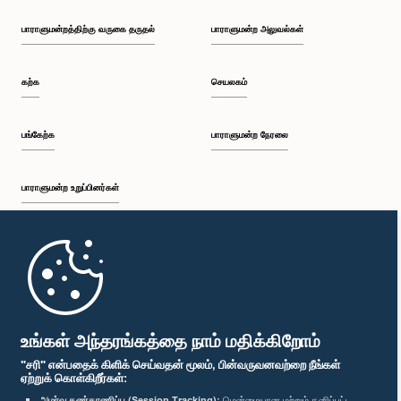
பாராளுமன்றத்திற்கு வருகை தருதல்
பாராளுமன்ற அலுவல்கள்
கற்க
செயலகம்
பங்கேற்க
பாராளுமன்ற நேரலை
பாராளுமன்ற உறுப்பினர்கள்
முதற்பக்கம்
பாராளுமன்ற கையடக்க செயலி
உங்கள் அந்தரங்கத்தை நாம் மதிக்கிறோம்
"சரி" என்பதைக் கிளிக் செய்வதன் மூலம், பின்வருவனவற்றை நீங்கள்
ஏற்றுக் கொள்கிறீர்கள்:
அமர்வு கண்காணிப்பு (Session Tracking):
மென்மையான மற்றும் தனிப்பட்ட