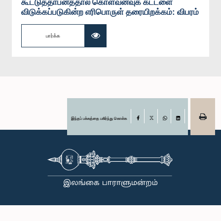
கூட்டுத்தாபனத்தால் கொள்வனவுக் கட்டளை
விடுக்கப்படுகின்ற எரிபொருள் தரையிறக்கம்: விபரம்
பார்க்க
இந்தப் பக்கத்தை பகிர்ந்து கொள்க
Facebook
X
WhatsApp
LinkedIn