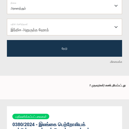
நிலை
பதில் அளித்தவர்
இந்திக அனுருத்த ஹேரத்
தேடு
மீளமைக்க
1 முடிவு(கள்) கண்டறியப்பட்டது
பதிலளிக்கப்பட்டவைகள்
0380/2024 - இலங்கை பெற்றோலியக்