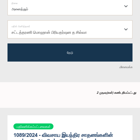
நிலை
பதில் அளித்தவர்
சட்டத்தரணி மொஹான் பிரியதர்ஷன த சில்வா
தேடு
மீளமைக்க
2 முடிவு(கள்) கண்டறியப்பட்டது
பதிலளிக்கப்பட்டவைகள்
1089/2024 - விவசாய இயந்திர சாதனங்களின்