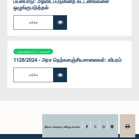
பயன்பாடு: அறவிடப்படுகின்ற கட்டணங்களை
ஒழுங்குபடுத்தல்
பார்க்க
பதிலளிக்கப்பட்டவைகள்
1128/2024 - அரச நெற்களஞ்சியசாலைகள்: விபரம்
பார்க்க
இந்தப் பக்கத்தை பகிர்ந்து கொள்க
Facebook
X
WhatsApp
LinkedIn