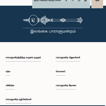
இந்தப் பக்கத்தை பகிர்ந்து கொள்க
Facebook
X
WhatsApp
LinkedIn
பாராளுமன்றத்திற்கு வருகை தருதல்
பாராளுமன்ற அலுவல்கள்
கற்க
செயலகம்
பங்கேற்க
பாராளுமன்ற நேரலை
பாராளுமன்ற உறுப்பினர்கள்