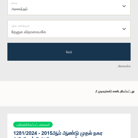
நிலை
பதில் அளித்தவர்
தேனுக விதானகமகே
தேடு
மீளமைக்க
2 முடிவு(கள்) கண்டறியப்பட்டது
பதிலளிக்கப்பட்டவைகள்
1281/2024 - 2015ஆம் ஆண்டு முதல் நகர