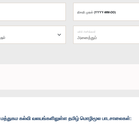
திகதி முதல் (YYYY-MM-DD)
பதில் அளித்தவர்
அனைத்தும்
மத்துகம கல்வி வலயங்களிலுள்ள தமிழ் மொழிமூல பாடசாலைகள்: