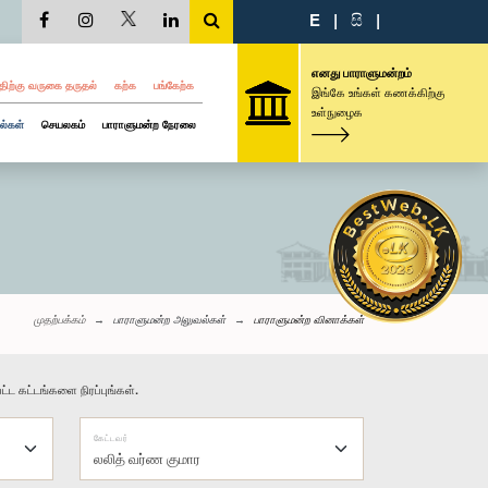
E
|
සි
|
எனது பாராளுமன்றம்
திற்கு வருகை தருதல்
கற்க
பங்கேற்க
இங்கே உங்கள் கணக்கிற்கு
உள்நுழைக
ல்கள்
செயலகம்
பாராளுமன்ற நேரலை
முதற்பக்கம்
பாராளுமன்ற அலுவல்கள்
பாராளுமன்ற வினாக்கள்
்ட கட்டங்களை நிரப்புங்கள்.
கேட்டவர்
லலித் வர்ண குமார