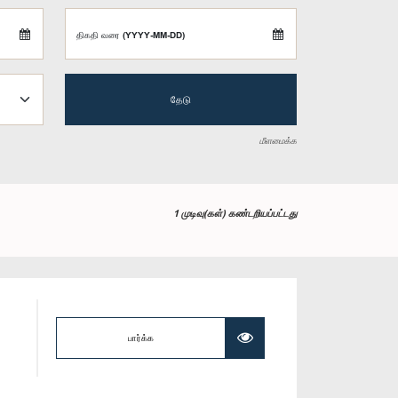
திகதி வரை (YYYY-MM-DD)
தேடு
மீளமைக்க
1 முடிவு(கள்) கண்டறியப்பட்டது
பார்க்க