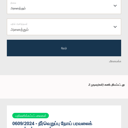
நிலை
பதில் அளித்தவர்
அனைத்தும்
தேடு
மீளமைக்க
2 முடிவு(கள்) கண்டறியப்பட்டது
பதிலளிக்கப்பட்டவைகள்
0609/2024 - நீர்வெறுப்பு நோய் பரவலைக்