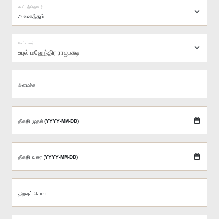
கூட்டத்தொடர்
கேட்டவர்
உபுல் மஹேந்திர ராஜபக்ஷ
அமைச்சு
திகதி முதல் (YYYY-MM-DD)
திகதி வரை (YYYY-MM-DD)
திறவுச் சொல்