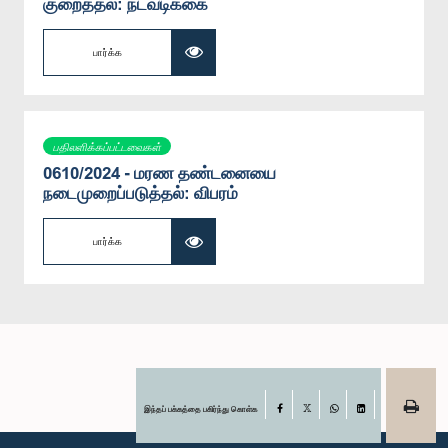
குறைத்தல்: நடவடிக்கை
பார்க்க
பதிலளிக்கப்பட்டவைகள்
0610/2024 - மரண தண்டனையை
நடைமுறைப்படுத்தல்: விபரம்
பார்க்க
இந்தப் பக்கத்தை பகிர்ந்து கொள்க
Facebook
X
WhatsApp
LinkedIn