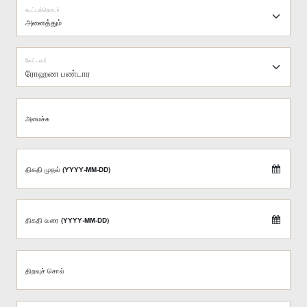
கூட்டத்தொடர்
கேட்டவர்
ரோஹண பண்டார
அமைச்சு
திகதி முதல் (YYYY-MM-DD)
திகதி வரை (YYYY-MM-DD)
திறவுச் சொல்