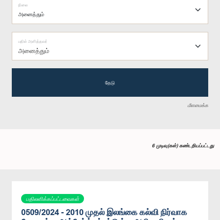
நிலை
பதில் அளித்தவர்
அனைத்தும்
தேடு
மீளமைக்க
6 முடிவு(கள்) கண்டறியப்பட்டது
பதிலளிக்கப்பட்டவைகள்
0509/2024 - 2010 முதல் இலங்கை கல்வி நிர்வாக