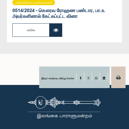
பதிலளிக்கப்படவுள்ளவைகள்
0514/2024 - கௌரவ ரோஹண பண்டார, பா.உ.
அவர்களினால் கேட்கப்பட்ட வினா
பார்க்க
இந்தப் பக்கத்தை பகிர்ந்து கொள்க
Facebook
X
WhatsApp
LinkedIn