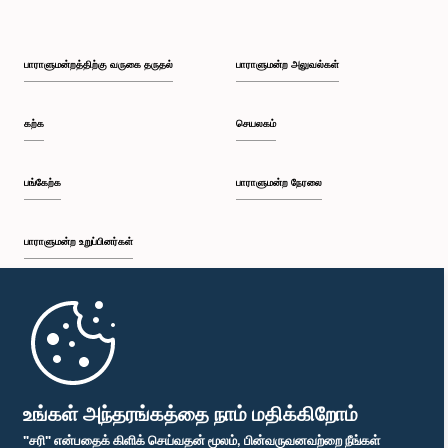
பாராளுமன்றத்திற்கு வருகை தருதல்
பாராளுமன்ற அலுவல்கள்
கற்க
செயலகம்
பங்கேற்க
பாராளுமன்ற நேரலை
பாராளுமன்ற உறுப்பினர்கள்
முதற்பக்கம்
பாராளுமன்ற கையடக்க செயலி
உங்கள் அந்தரங்கத்தை நாம் மதிக்கிறோம்
"சரி" என்பதைக் கிளிக் செய்வதன் மூலம், பின்வருவனவற்றை நீங்கள்