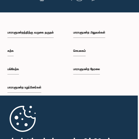
பாராளுமன்றத்திற்கு வருகை தருதல்
பாராளுமன்ற அலுவல்கள்
கற்க
செயலகம்
பங்கேற்க
பாராளுமன்ற நேரலை
பாராளுமன்ற உறுப்பினர்கள்
முதற்பக்கம்
பாராளுமன்ற கையடக்க செயலி