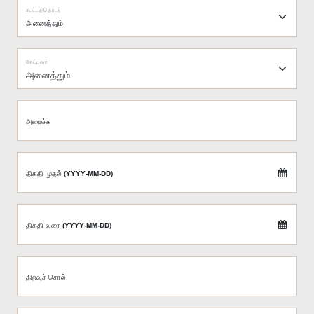
கூட்டத்தொடர்
கேட்டவர்
அனைத்தும்
அமைச்சு
திகதி முதல் (YYYY-MM-DD)
திகதி வரை (YYYY-MM-DD)
திறவுச் சொல்