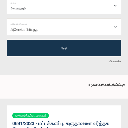
நிலை
பதில் அளித்தவர்
அசோக்க பிரியந்த
தேடு
மீளமைக்க
6 முடிவு(கள்) கண்டறியப்பட்டது
பதிலளிக்கப்பட்டவைகள்
0691/2023 - மட்டக்களப்பு, களுதாவளை வர்த்தக