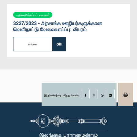
பதிலளிக்கப்பட்டவைகள்
3227/2023 - அரசாங்க ஊழியர்களுக்கான
வெளிநாட்டு வேலைவாய்ப்பு: விபரம்
பார்க்க
இந்தப் பக்கத்தை பகிர்ந்து கொள்க
Facebook
X
WhatsApp
LinkedIn