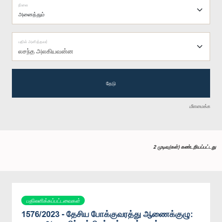
நிலை
பதில் அளித்தவர்
லசந்த அலகியவன்ன
தேடு
மீளமைக்க
2 முடிவு(கள்) கண்டறியப்பட்டது
பதிலளிக்கப்பட்டவைகள்
1576/2023 - தேசிய போக்குவரத்து ஆணைக்குழு: