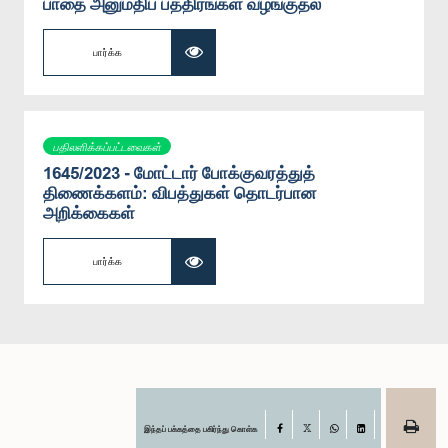
பாதை அனுமதிப் பத்திரங்கள் வழங்குதல்
பார்க்க
பதிலளிக்கப்பட்டவைகள்
1645/2023 - மோட்டார் போக்குவரத்துத்
திணைக்களம்: விபத்துகள் தொடர்பான
அறிக்கைகள்
பார்க்க
இந்தப் பக்கத்தை பகிர்ந்து கொள்க
Facebook
X
WhatsApp
LinkedIn