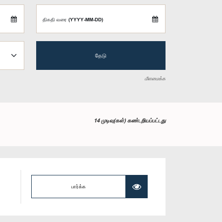
திகதி வரை (YYYY-MM-DD)
தேடு
மீளமைக்க
14 முடிவு(கள்) கண்டறியப்பட்டது
பார்க்க