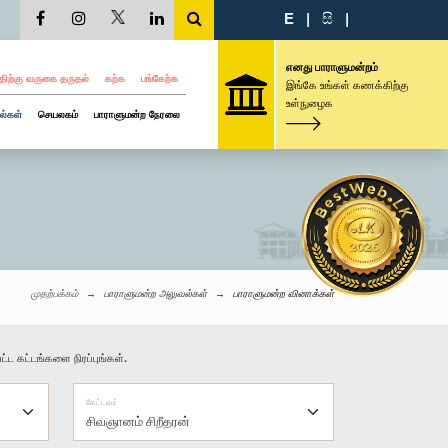
E
|
සි
|
எனது பாராளுமன்றம்
திற்கு வருகை தருதல்
கற்க
பங்கேற்க
இங்கே உங்கள் கணக்கிற்கு
உள்நுழைக
ல்கள்
செயலகம்
பாராளுமன்ற நேரலை
முதற்பக்கம்
பாராளுமன்ற அலுவல்கள்
பாராளுமன்ற வினாக்கள்
்ட கட்டங்களை நிரப்புங்கள்.
கேட்டவர்
சிவஞானம் சிறீதரன்