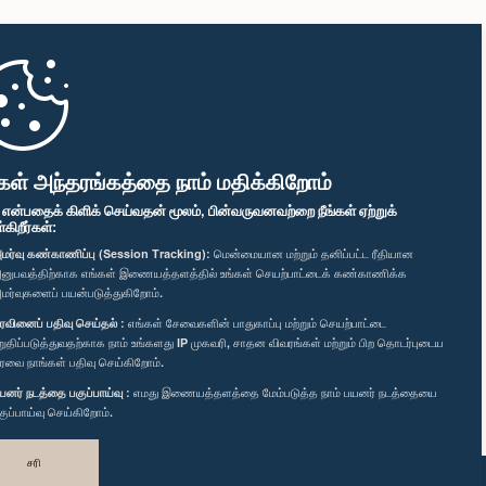
கள் அந்தரங்கத்தை நாம் மதிக்கிறோம்
" என்பதைக் கிளிக் செய்வதன் மூலம், பின்வருவனவற்றை நீங்கள் ஏற்றுக்
ிறீர்கள்:
மர்வு கண்காணிப்பு (Session Tracking):
மென்மையான மற்றும் தனிப்பட்ட ரீதியான
னுபவத்திற்காக எங்கள் இணையத்தளத்தில் உங்கள் செயற்பாட்டைக் கண்காணிக்க
மர்வுகளைப் பயன்படுத்துகிறோம்.
ரவினைப் பதிவு செய்தல் :
எங்கள் சேவைகளின் பாதுகாப்பு மற்றும் செயற்பாட்டை
றுதிப்படுத்துவதற்காக நாம் உங்களது IP முகவரி, சாதன விவரங்கள் மற்றும் பிற தொடர்புடைய
ரவை நாங்கள் பதிவு செய்கிறோம்.
யனர் நடத்தை பகுப்பாய்வு :
எமது இணையத்தளத்தை மேம்படுத்த நாம் பயனர் நடத்தையை
குப்பாய்வு செய்கிறோம்.
சரி
வடிவமைத்து உருவாக்கியது
TekGeeks