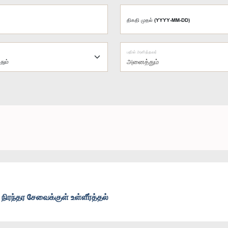
திகதி முதல் (YYYY-MM-DD)
பதில் அளித்தவர்
அனைத்தும்
நிரந்தர சேவைக்குள் உள்ளீர்த்தல்