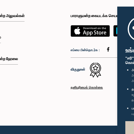
ன்ற அலுவல்கள்
பாராளுமன்ற கையடக்க செயலி
்
உங்
எம்மை பின்தொடர்க :
"சரி
ன்ற நேரலை
கொள்க
விருதுகள்
அ
அ
அ
தனியுரிமைக் கொள்கை
த
உ
த
ப
ப