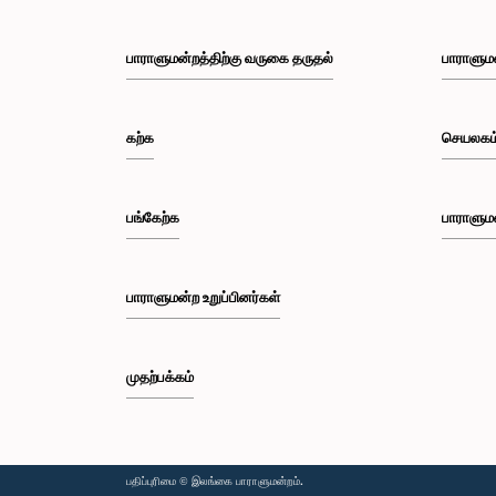
பாராளுமன்றத்திற்கு வருகை தருதல்
பாராளும
கற்க
செயலகம
பங்கேற்க
பாராளும
பாராளுமன்ற உறுப்பினர்கள்
முதற்பக்கம்
பதிப்புரிமை © இலங்கை பாராளுமன்றம்.