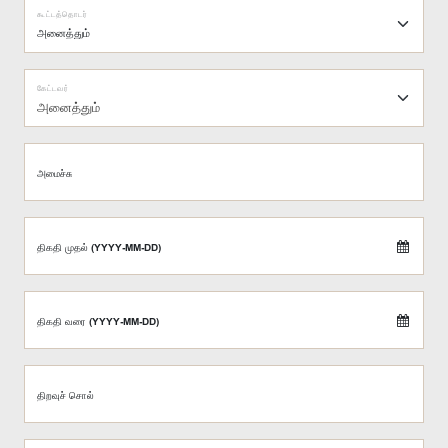
கூட்டத்தொடர்
கேட்டவர்
அனைத்தும்
அமைச்சு
திகதி முதல் (YYYY-MM-DD)
திகதி வரை (YYYY-MM-DD)
திறவுச் சொல்