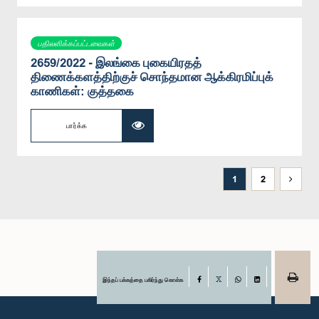
பதிலளிக்கப்பட்டவைகள்
2659/2022 - இலங்கை புகையிரதத்
திணைக்களத்திற்குச் சொந்தமான ஆக்கிரமிப்புக்
காணிகள்: குத்தகை
பார்க்க
1
2
இந்தப் பக்கத்தை பகிர்ந்து கொள்க
Facebook
X
WhatsApp
LinkedIn