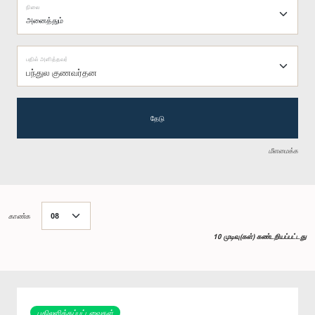
நிலை
பதில் அளித்தவர்
பந்துல குணவர்தன
தேடு
மீளமைக்க
காண்க
10 முடிவு(கள்) கண்டறியப்பட்டது
பதிலளிக்கப்பட்டவைகள்