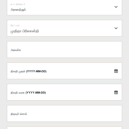
கூட்டத்தொடர்
கேட்டவர்
முதிதா பிரிஸான்தி
அமைச்சு
திகதி முதல் (YYYY-MM-DD)
திகதி வரை (YYYY-MM-DD)
திறவுச் சொல்