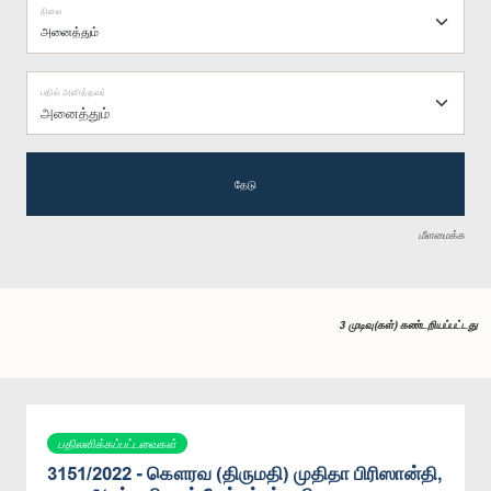
நிலை
பதில் அளித்தவர்
அனைத்தும்
தேடு
மீளமைக்க
3 முடிவு(கள்) கண்டறியப்பட்டது
பதிலளிக்கப்பட்டவைகள்
3151/2022 - கௌரவ (திருமதி) முதிதா பிரிஸான்தி,