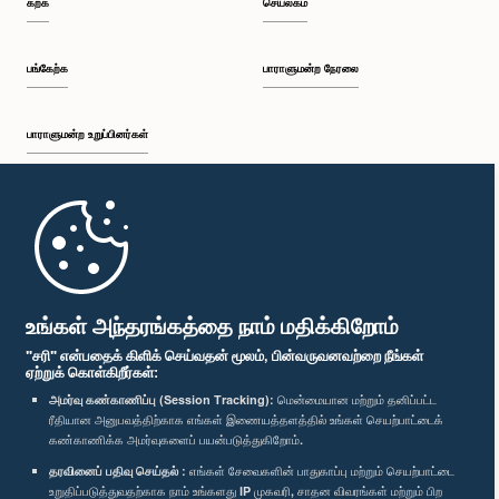
கற்க
செயலகம்
பங்கேற்க
பாராளுமன்ற நேரலை
பாராளுமன்ற உறுப்பினர்கள்
முதற்பக்கம்
பாராளுமன்ற கையடக்க செயலி
உங்கள் அந்தரங்கத்தை நாம் மதிக்கிறோம்
"சரி" என்பதைக் கிளிக் செய்வதன் மூலம், பின்வருவனவற்றை நீங்கள்
ஏற்றுக் கொள்கிறீர்கள்:
அமர்வு கண்காணிப்பு (Session Tracking):
மென்மையான மற்றும் தனிப்பட்ட
ரீதியான அனுபவத்திற்காக எங்கள் இணையத்தளத்தில் உங்கள் செயற்பாட்டைக்
எம்மை பின்தொடர்க :
கண்காணிக்க அமர்வுகளைப் பயன்படுத்துகிறோம்.
தரவினைப் பதிவு செய்தல் :
எங்கள் சேவைகளின் பாதுகாப்பு மற்றும் செயற்பாட்டை
விருதுகள்
உறுதிப்படுத்துவதற்காக நாம் உங்களது IP முகவரி, சாதன விவரங்கள் மற்றும் பிற