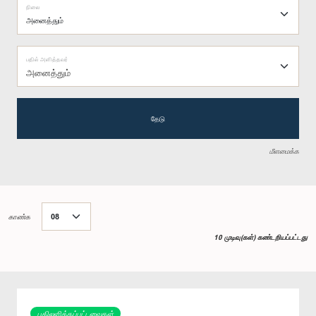
நிலை
பதில் அளித்தவர்
அனைத்தும்
தேடு
மீளமைக்க
காண்க
10 முடிவு(கள்) கண்டறியப்பட்டது
பதிலளிக்கப்பட்டவைகள்