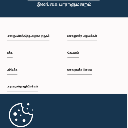
பாராளுமன்றத்திற்கு வருகை தருதல்
பாராளுமன்ற அலுவல்கள்
கற்க
செயலகம்
பங்கேற்க
பாராளுமன்ற நேரலை
பாராளுமன்ற உறுப்பினர்கள்
முதற்பக்கம்
பாராளுமன்ற கையடக்க செயலி