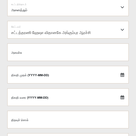
கூட்டத்தொடர்
கேட்டவர்
சட்டத்தரணி ஹேஷா விதானகே அங்கும்புர ஆரச்சி
அமைச்சு
திகதி முதல் (YYYY-MM-DD)
திகதி வரை (YYYY-MM-DD)
திறவுச் சொல்