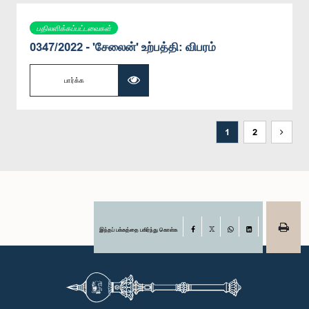
பதிலளிக்கப்பட்டவைகள்
0347/2022 - 'சேலைன்' உற்பத்தி: விபரம்
பார்க்க
1
2
இந்தப் பக்கத்தை பகிர்ந்து கொள்க
Facebook
X
WhatsApp
LinkedIn