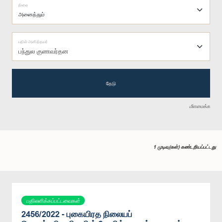
நிலை
பதில் அளித்தவர்
பந்துல குணவர்தன
தேடு
மீளமைக்க
1 முடிவு(கள்) கண்டறியப்பட்டது
பதிலளிக்கப்பட்டவைகள்
2456/2022 - புகையிரத நிலையப்