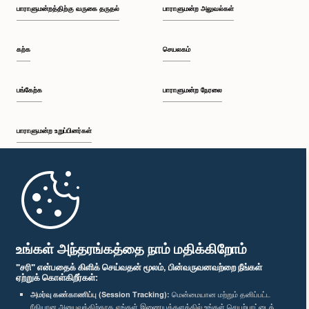
பாராளுமன்றத்திற்கு வருகை தருதல்
பாராளுமன்ற அலுவல்கள்
கற்க
செயலகம்
பங்கேற்க
பாராளுமன்ற நேரலை
பாராளுமன்ற உறுப்பினர்கள்
முதற்பக்கம்
பாராளுமன்ற கையடக்க செயலி
உங்கள் அந்தரங்கத்தை நாம் மதிக்கிறோம்
"சரி" என்பதைக் கிளிக் செய்வதன் மூலம், பின்வருவனவற்றை நீங்கள்
ஏற்றுக் கொள்கிறீர்கள்:
அமர்வு கண்காணிப்பு (Session Tracking):
மென்மையான மற்றும் தனிப்பட்ட
ரீதியான அனுபவத்திற்காக எங்கள் இணையத்தளத்தில் உங்கள் செயற்பாட்டைக்
எம்மை பின்தொடர்க :