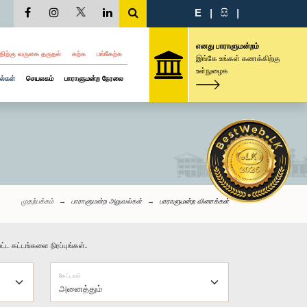
E
|
සි
|
எனது பாராளுமன்றம்
திற்கு வருகை தருதல்
கற்க
பங்கேற்க
இங்கே உங்கள் கணக்கிற்கு
உள்நுழைக
ல்கள்
செயலகம்
பாராளுமன்ற நேரலை
முதற்பக்கம்
பாராளுமன்ற அலுவல்கள்
பாராளுமன்ற வினாக்கள்
்ட கட்டங்களை நிரப்புங்கள்.
கேட்டவர்
அனைத்தும்