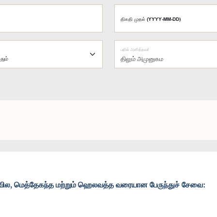
திகதி முதல் (YYYY-MM-DD)
பதில் அளித்தவர்
திலும் அமுனுகம
வில, மெத்தேகந்த மற்றும் ஹெலவத்த வரையான பேருந்துச் சேவை: