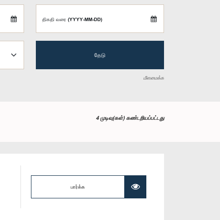
திகதி வரை (YYYY-MM-DD)
தேடு
மீளமைக்க
4 முடிவு(கள்) கண்டறியப்பட்டது
பார்க்க