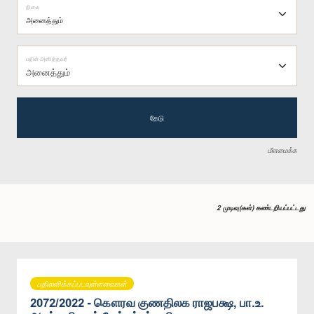
நிலை
பதில் அளித்தவர்
அனைத்தும்
தேடு
மீளமைக்க
2 முடிவு(கள்) கண்டறியப்பட்டது
பதிலளிக்கப்படவுள்ளவைகள்
2072/2022 - கௌரவ குணதிலக ராஜபக்ஷ, பா.உ.