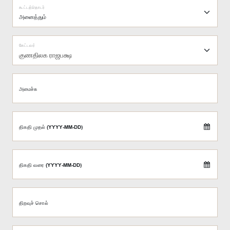
கூட்டத்தொடர்
கேட்டவர்
குணதிலக ராஜபக்ஷ
அமைச்சு
திகதி முதல் (YYYY-MM-DD)
திகதி வரை (YYYY-MM-DD)
திறவுச் சொல்