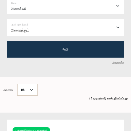
நிலை
பதில் அளித்தவர்
அனைத்தும்
தேடு
மீளமைக்க
காண்க
10 முடிவு(கள்) கண்டறியப்பட்டது
பதிலளிக்கப்பட்டவைகள்