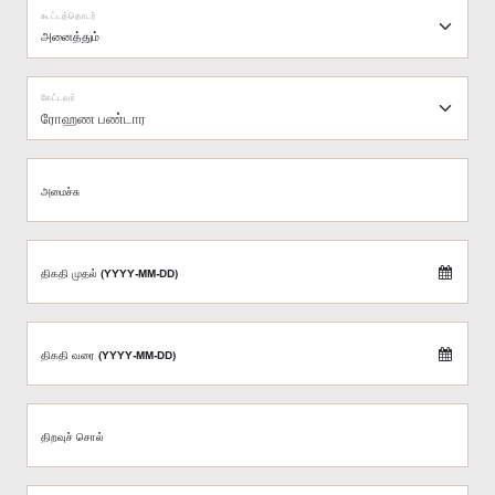
கூட்டத்தொடர்
கேட்டவர்
ரோஹண பண்டார
அமைச்சு
திகதி முதல் (YYYY-MM-DD)
திகதி வரை (YYYY-MM-DD)
திறவுச் சொல்