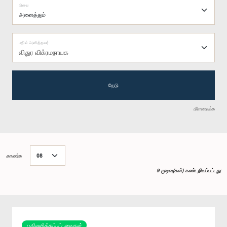
நிலை
பதில் அளித்தவர்
விதுர விக்ரமநாயக
தேடு
மீளமைக்க
காண்க
9 முடிவு(கள்) கண்டறியப்பட்டது
பதிலளிக்கப்பட்டவைகள்