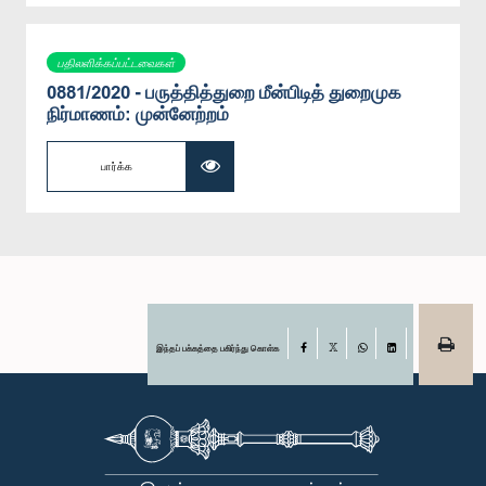
பதிலளிக்கப்பட்டவைகள்
0881/2020 - பருத்தித்துறை மீன்பிடித் துறைமுக
நிர்மாணம்: முன்னேற்றம்
பார்க்க
இந்தப் பக்கத்தை பகிர்ந்து கொள்க
Facebook
X
WhatsApp
LinkedIn