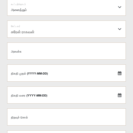
கூட்டத்தொடர்
கேட்டவர்
சுரேன் ராகவன்
அமைச்சு
திகதி முதல் (YYYY-MM-DD)
திகதி வரை (YYYY-MM-DD)
திறவுச் சொல்