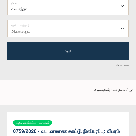
நிலை
பதில் அளித்தவர்
அனைத்தும்
தேடு
மீளமைக்க
4 முடிவு(கள்) கண்டறியப்பட்டது
பதிலளிக்கப்பட்டவைகள்
0759/2020 - வட மாகாண காட்டு நிலப்பரப்பு: விபரம்