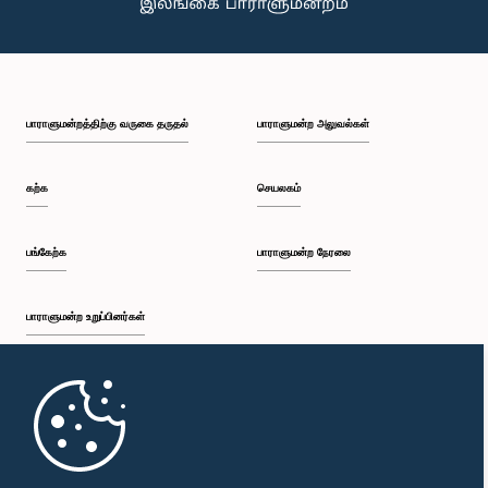
பாராளுமன்றத்திற்கு வருகை தருதல்
பாராளுமன்ற அலுவல்கள்
கற்க
செயலகம்
பங்கேற்க
பாராளுமன்ற நேரலை
பாராளுமன்ற உறுப்பினர்கள்
முதற்பக்கம்
பாராளுமன்ற கையடக்க செயலி