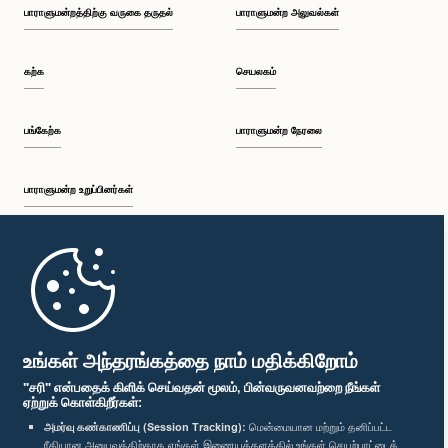
பாராளுமன்றத்திற்கு வருகை தருதல்
பாராளுமன்ற அலுவல்கள்
கற்க
செயலகம்
பங்கேற்க
பாராளுமன்ற நேரலை
பாராளுமன்ற உறுப்பினர்கள்
முதற்பக்கம்
பாராளுமன்ற கையடக்க செயலி
உங்கள் அந்தரங்கத்தை நாம் மதிக்கிறோம்
"சரி" என்பதைக் கிளிக் செய்வதன் மூலம், பின்வருவனவற்றை நீங்கள்
ஏற்றுக் கொள்கிறீர்கள்:
அமர்வு கண்காணிப்பு (Session Tracking):
மென்மையான மற்றும் தனிப்பட்ட
ரீதியான அனுபவத்திற்காக எங்கள் இணையத்தளத்தில் உங்கள் செயற்பாட்டைக்
எம்மை பின்தொடர்க :