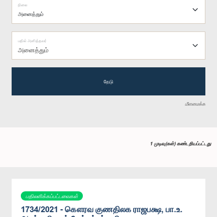
நிலை
பதில் அளித்தவர்
அனைத்தும்
தேடு
மீளமைக்க
1 முடிவு(கள்) கண்டறியப்பட்டது
பதிலளிக்கப்பட்டவைகள்
1734/2021 - கௌரவ குணதிலக ராஜபக்ஷ, பா.உ.