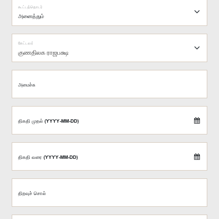
கூட்டத்தொடர்
கேட்டவர்
குணதிலக ராஜபக்ஷ
அமைச்சு
திகதி முதல் (YYYY-MM-DD)
திகதி வரை (YYYY-MM-DD)
திறவுச் சொல்