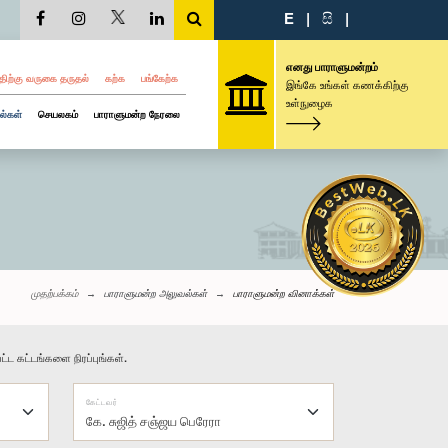
E
|
සි
|
எனது பாராளுமன்றம்
திற்கு வருகை தருதல்
கற்க
பங்கேற்க
இங்கே உங்கள் கணக்கிற்கு
உள்நுழைக
ல்கள்
செயலகம்
பாராளுமன்ற நேரலை
முதற்பக்கம்
பாராளுமன்ற அலுவல்கள்
பாராளுமன்ற வினாக்கள்
்ட கட்டங்களை நிரப்புங்கள்.
கேட்டவர்
கே. சுஜித் சஞ்ஜய பெரேரா