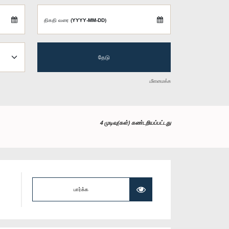
திகதி வரை (YYYY-MM-DD)
தேடு
மீளமைக்க
4 முடிவு(கள்) கண்டறியப்பட்டது
பார்க்க