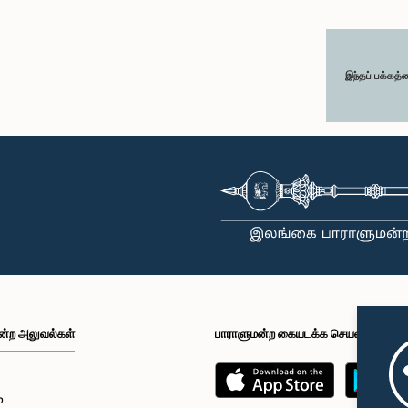
இந்தப் பக்கத்
ன்ற அலுவல்கள்
பாராளுமன்ற கையடக்க செயலி
்