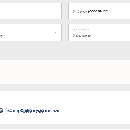
திகதி முதல் (YYYY-MM-DD)
பதில் அளித்தவர்
அனைத்தும்
 இடம்பெயர நேரிடும் குடும்பங்கள்