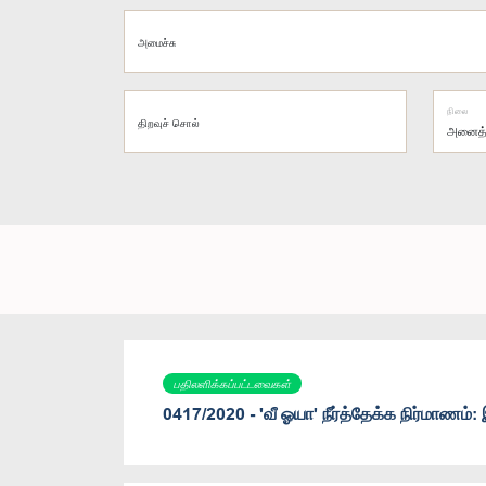
அமைச்சு
நிலை
திறவுச் சொல்
பதிலளிக்கப்பட்டவைகள்
0417/2020 - 'வீ ஓயா' நீர்த்தேக்க நிர்மாணம்: