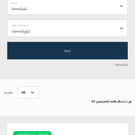
நிலை
பதில் அளித்தவர்
அனைத்தும்
தேடு
மீளமைக்க
காண்க
69 முடிவு(கள்) கண்டறியப்பட்டது
பதிலளிக்கப்பட்டவைகள்