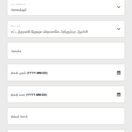
கூட்டத்தொடர்
கேட்டவர்
சட்டத்தரணி ஹேஷா விதானகே அங்கும்புர ஆரச்சி
அமைச்சு
திகதி முதல் (YYYY-MM-DD)
திகதி வரை (YYYY-MM-DD)
திறவுச் சொல்