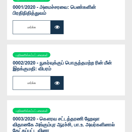
0001/2020 - அமைச்சரவை: பெண்களின்
பிரதிநிதித்துவம்
பார்க்க
பதிலளிக்கப்பட்டவைகள்
0002/2020 - நுகர்வுக்குப் பொருத்தமற்ற ரின் மீன்
இறக்குமதி: விபரம்
பார்க்க
பதிலளிக்கப்பட்டவைகள்
0003/2020 - கௌரவ சட்டத்தரணி ஹேஷா
விதானகே அங்கும்புர ஆரச்சி, பா.உ. அவர்களினால்
கேட்கப்பட்ட வினா