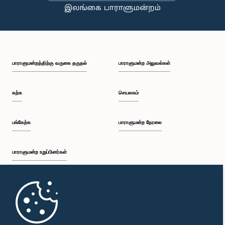
பாராளுமன்றத்திற்கு வருகை தருதல்
பாராளுமன்ற அலுவல்கள்
கற்க
செயலகம்
பங்கேற்க
பாராளுமன்ற நேரலை
பாராளுமன்ற உறுப்பினர்கள்
முதற்பக்கம்
பாராளுமன்ற கையடக்க செயலி