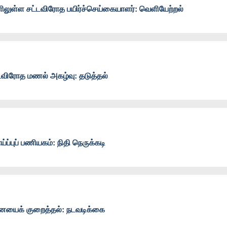
களிலுள்ள சட்டவிரோத பயிர்ச்செய்கையாளர்: வெளியேற்றல்
்டவிரோத மணல் அகழ்வு: தடுத்தல்
புப் பணியகம்: நிதி நெருக்கடி
ையைக் குறைத்தல்: நடவடிக்கை