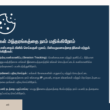
கள் அந்தரங்கத்தை நாம் மதிக்கிறோம்
" என்பதைக் கிளிக் செய்வதன் மூலம், பின்வருவனவற்றை நீங்கள் ஏற்றுக்
ிறீர்கள்:
மர்வு கண்காணிப்பு (Session Tracking):
மென்மையான மற்றும் தனிப்பட்ட ரீதியான
னுபவத்திற்காக எங்கள் இணையத்தளத்தில் உங்கள் செயற்பாட்டைக் கண்காணிக்க
மர்வுகளைப் பயன்படுத்துகிறோம்.
ரவினைப் பதிவு செய்தல் :
எங்கள் சேவைகளின் பாதுகாப்பு மற்றும் செயற்பாட்டை
றுதிப்படுத்துவதற்காக நாம் உங்களது IP முகவரி, சாதன விவரங்கள் மற்றும் பிற தொடர்புடைய
ரவை நாங்கள் பதிவு செய்கிறோம்.
யனர் நடத்தை பகுப்பாய்வு :
எமது இணையத்தளத்தை மேம்படுத்த நாம் பயனர் நடத்தையை
குப்பாய்வு செய்கிறோம்.
சரி
வடிவமைத்து உருவாக்கியது
TekGeeks