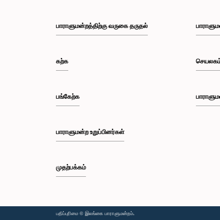
பாராளுமன்றத்திற்கு வருகை தருதல்
பாராளும
கற்க
செயலகம
பங்கேற்க
பாராளும
பாராளுமன்ற உறுப்பினர்கள்
முதற்பக்கம்
பதிப்புரிமை © இலங்கை பாராளுமன்றம்.