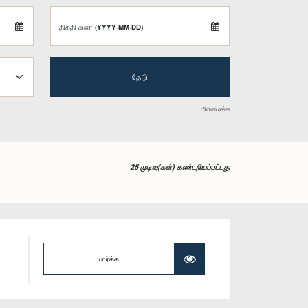
திகதி வரை (YYYY-MM-DD)
தேடு
மீளமைக்க
25 முடிவு(கள்) கண்டறியப்பட்டது
பார்க்க