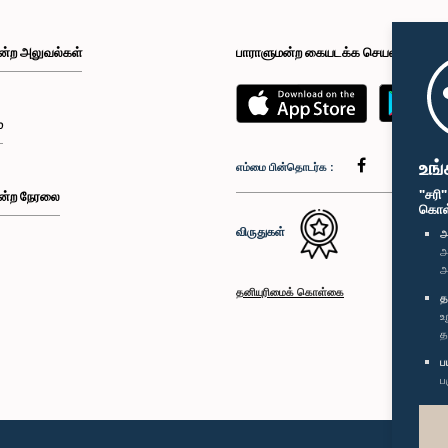
ன்ற அலுவல்கள்
பாராளுமன்ற கையடக்க செயலி
்
உங்
எம்மை பின்தொடர்க :
"சரி
ன்ற நேரலை
கொள்க
விருதுகள்
அ
அ
அ
தனியுரிமைக் கொள்கை
த
உ
த
ப
ப