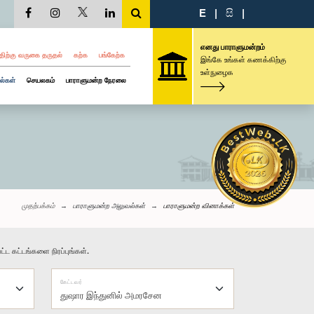
E
|
සි
|
எனது பாராளுமன்றம்
திற்கு வருகை தருதல்
கற்க
பங்கேற்க
இங்கே உங்கள் கணக்கிற்கு
உள்நுழைக
ல்கள்
செயலகம்
பாராளுமன்ற நேரலை
முதற்பக்கம்
பாராளுமன்ற அலுவல்கள்
பாராளுமன்ற வினாக்கள்
்ட கட்டங்களை நிரப்புங்கள்.
கேட்டவர்
துஷார இந்துனில் அமரசேன