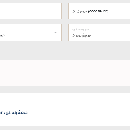
திகதி முதல் (YYYY-MM-DD)
பதில் அளித்தவர்
அனைத்தும்
ினை : நடவடிக்கை