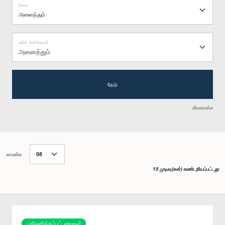
நிலை
பதில் அளித்தவர்
அனைத்தும்
தேடு
மீளமைக்க
காண்க
19 முடிவு(கள்) கண்டறியப்பட்டது
பதிலளிக்கப்பட்டவைகள்