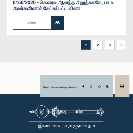
0150/2020 - கௌரவ ஆனந்த அலுத்கமகே, பா.உ.
அவர்களினால் கேட்கப்பட்ட வினா
பார்க்க
1
2
3
இந்தப் பக்கத்தை பகிர்ந்து கொள்க
Facebook
X
WhatsApp
LinkedIn