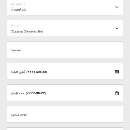
கூட்டத்தொடர்
கேட்டவர்
ஆனந்த அலுத்கமகே
அமைச்சு
திகதி முதல் (YYYY-MM-DD)
திகதி வரை (YYYY-MM-DD)
திறவுச் சொல்