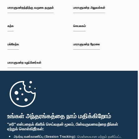
பாராளுமன்றத்திற்கு வருகை தருதல்
பாராளுமன்ற அலுவல்கள்
கற்க
செயலகம்
பங்கேற்க
பாராளுமன்ற நேரலை
பாராளுமன்ற உறுப்பினர்கள்
முதற்பக்கம்
பாராளுமன்ற கையடக்க செயலி
உங்கள் அந்தரங்கத்தை நாம் மதிக்கிறோம்
"சரி" என்பதைக் கிளிக் செய்வதன் மூலம், பின்வருவனவற்றை நீங்கள்
ஏற்றுக் கொள்கிறீர்கள்:
அமர்வு கண்காணிப்பு (Session Tracking):
மென்மையான மற்றும் தனிப்பட்ட