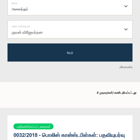
நிலை
பதில் அளித்தவர்
ருவன் விஜேவர்தன
தேடு
மீளமைக்க
6 முடிவு(கள்) கண்டறியப்பட்டது
பதிலளிக்கப்பட்டவைகள்
0032/2018 - பொலிஸ் கான்ஸ்டபிள்கள்: பதவியுயர்வு