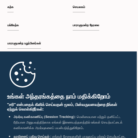
கற்க
செயலகம்
பங்கேற்க
பாராளுமன்ற நேரலை
பாராளுமன்ற உறுப்பினர்கள்
முதற்பக்கம்
பாராளுமன்ற கையடக்க செயலி
உங்கள் அந்தரங்கத்தை நாம் மதிக்கிறோம்
"சரி" என்பதைக் கிளிக் செய்வதன் மூலம், பின்வருவனவற்றை நீங்கள்
ஏற்றுக் கொள்கிறீர்கள்:
அமர்வு கண்காணிப்பு (Session Tracking):
மென்மையான மற்றும் தனிப்பட்ட
ரீதியான அனுபவத்திற்காக எங்கள் இணையத்தளத்தில் உங்கள் செயற்பாட்டைக்
எம்மை பின்தொடர்க :
கண்காணிக்க அமர்வுகளைப் பயன்படுத்துகிறோம்.
தரவினைப் பதிவு செய்தல் :
எங்கள் சேவைகளின் பாதுகாப்பு மற்றும் செயற்பாட்டை