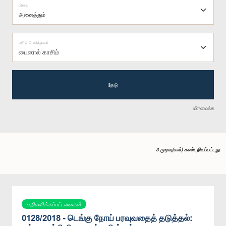
நிலை
பதில் அளித்தவர்
பைஸால் காசிம்
தேடு
மீளமைக்க
3 முடிவு(கள்) கண்டறியப்பட்டது
பதிலளிக்கப்பட்டவைகள்
0128/2018 - டெங்கு நோய் பரவுவதைத் தடுத்தல்: