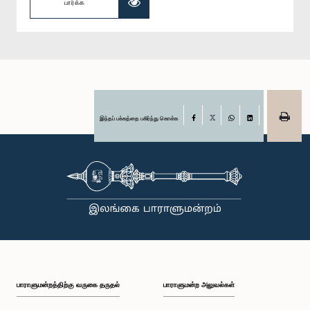
பார்க்க
இந்தப் பக்கத்தை பகிர்ந்து கொள்க
Facebook
X
WhatsApp
LinkedIn
பாராளுமன்றத்திற்கு வருகை தருதல்
பாராளுமன்ற அலுவல்கள்