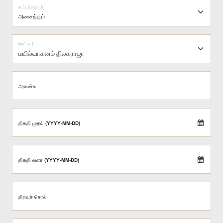
கூட்டத்தொடர்
கேட்டவர்
மயில்வாகனம் திலகராஜா
அமைச்சு
திகதி முதல் (YYYY-MM-DD)
திகதி வரை (YYYY-MM-DD)
திறவுச் சொல்