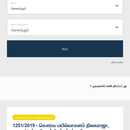
நிலை
பதில் அளித்தவர்
அனைத்தும்
தேடு
மீளமைக்க
1 முடிவு(கள்) கண்டறியப்பட்டது
பதிலளிக்கப்படவுள்ளவைகள்
1251/2019 - கௌரவ மயில்வாகனம் திலகராஜா,