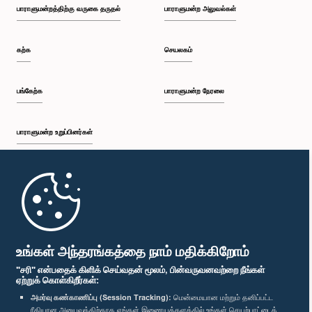
பாராளுமன்றத்திற்கு வருகை தருதல்
பாராளுமன்ற அலுவல்கள்
கற்க
செயலகம்
பங்கேற்க
பாராளுமன்ற நேரலை
பாராளுமன்ற உறுப்பினர்கள்
முதற்பக்கம்
பாராளுமன்ற கையடக்க செயலி
உங்கள் அந்தரங்கத்தை நாம் மதிக்கிறோம்
"சரி" என்பதைக் கிளிக் செய்வதன் மூலம், பின்வருவனவற்றை நீங்கள்
ஏற்றுக் கொள்கிறீர்கள்:
அமர்வு கண்காணிப்பு (Session Tracking):
மென்மையான மற்றும் தனிப்பட்ட
ரீதியான அனுபவத்திற்காக எங்கள் இணையத்தளத்தில் உங்கள் செயற்பாட்டைக்
எம்மை பின்தொடர்க :